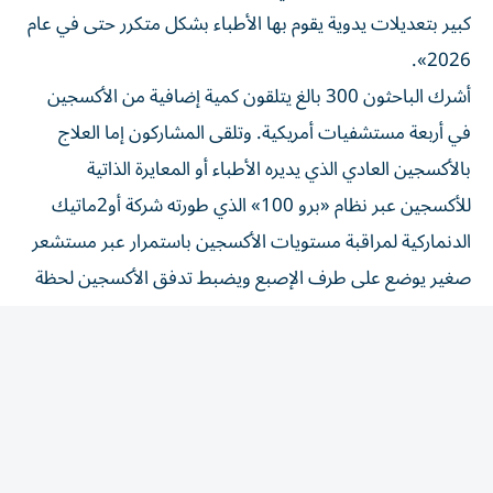
كبير بتعديلات يدوية يقوم بها الأطباء بشكل متكرر حتى في عام
2026».
أشرك الباحثون 300 بالغ يتلقون كمية إضافية من الأكسجين
في أربعة مستشفيات أمريكية. وتلقى ​المشاركون إما العلاج
بالأكسجين العادي الذي يديره الأطباء أو ‌المعايرة الذاتية
للأكسجين عبر نظام «برو 100» الذي طورته شركة أو2ماتيك
الدنماركية لمراقبة مستويات الأكسجين باستمرار عبر مستشعر
صغير يوضع على طرف ⁠الإصبع ويضبط تدفق الأكسجين لحظة
بلحظة.
وقال الباحثون إن المرضى في مجموعة الذكاء الاصطناعي
قضوا وقتاً أقل بمستويات أكسجين منخفضة، ووقتاً أقل
بمستويات أكسجين ​مرتفعة، واحتاجوا إلى ‌عدد أقل من
التعديلات اليدوية للأكسجين من الطاقم الطبي للأكسجين ‌دون
أي زيادة في الآثار الجانبية الخطرة.