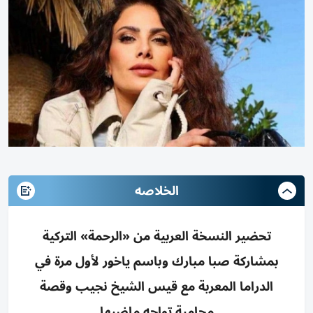
الخلاصه
تحضير النسخة العربية من «الرحمة» التركية
بمشاركة صبا مبارك وباسم ياخور لأول مرة في
الدراما المعربة مع قيس الشيخ نجيب وقصة
محامية تواجه ماضيها