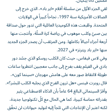
ممثّلين كانا يبكيان.
لقي الجزء الأوّل من سلسلة أفلام «اير باد»، الذي خرج إلى
الصالات الأمريكية سنة 1997، نجاحاً كبيراً في الولايات
المتحدة. وطُبعت هذه الكوميديا العائلية التي تدور حول صداقة
بين صبيّ وكلب موهوب في رياضة كرة السلّة، وأنتجت منها
أربعة أجزاء أجيالاً بكاملها. ومن المرتقب أن يصدر الجزء الجديد
منها «اير باد ريترنز» في 2027.
وفي لاس فيغاس، حيث كان الكلب روسكو الذي جسّد دور
بادي في الفيلم يقف بفرح إلى جانب معجبين انتظروا ساعات
طويلة لالتقاط صور معه على هامش مهرجان «سينما كون»،
قال روبرت فينس «هل ترون الفرح الذي يجلبه الكلب للبشر؟».
وأقرّ السينمائي البالغ 64 عاماً بأن الذكاء الاصطناعي يثير
بقدراته حماسة كبيرة، كما هي الحال مع كلّ تكنولوجيا جديدة،
لكنه اعتبر أن الإنتاجات التي تلجأ إليه لتوليد حيوانات لن تحقّق