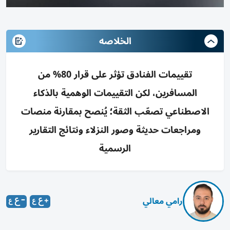
الخلاصه
تقييمات الفنادق تؤثر على قرار 80% من
المسافرين، لكن التقييمات الوهمية بالذكاء
الاصطناعي تصعّب الثقة؛ يُنصح بمقارنة منصات
ومراجعات حديثة وصور النزلاء ونتائج التقارير
الرسمية
رامي معالي