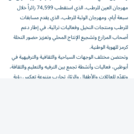
مهرجان العين للرطب، الذي استقطب 74,599 زائراً خلال
سبعة أيام، ومهرجان الوثبة للرطب، الذي يقدم مسابقات
للرطب ومنتجات النخيل وفعاليات تراثية، في إطار دعم
أصحاب المزارع وتشجيع الإنتاج المحلي وتعزيز حضور النخلة
كرمز للهوية الوطنية.
وتحتضن مختلف الوجهات السياحية والثقافية والترفيهية في
أبوظبي، فعاليات وأنشطة تجمع بين الترفيه والتعليم والثقافة،
وتقدّم للعائلات والأطفال والزوّار تجارب متنوعة تعكس رؤية
العاصمة الإماراتية في ترسيخ مكانتها، وجهة عالمية تنبض
بالحياة على مدار العام.