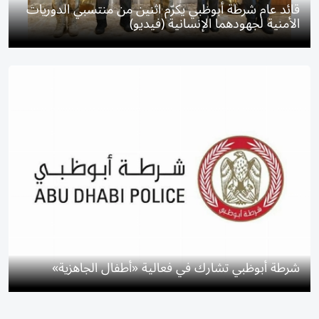
قائد عام شرطة أبوظبي يكرّم اثنين من منتسبي الدوريات
الأمنية لجهودهما الإنسانية (فيديو)
شرطة أبوظبي تشارك في فعالية «أطفال الجاهزية»