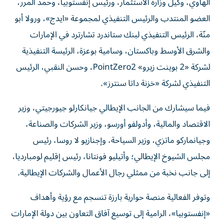
الهاوي، وكيل وزارة الاستثمار، ورئيس إنفستوبيا، وحمد المرر،
العضو المنتدب والرئيس التنفيذي لمجموعة «ايدج»، ورولا أبو
منّة، الرئيس التنفيذي لبنك ستاندرد تشارترد في الإمارات
والشرق الأوسط وباكستان، وسامية بوعزة، الرئيسة التنفيذية
لشركة «2 بوينت زيرو» PointZero2، وحسن النقبي، الرئيس
التنفيذي لشركة «خزنة داتا سنترز».
فيما سيشارك من الجانب الإيطالي جيانكارلو جيورجيتي، وزير
الاقتصاد والمالية، وأدولفو أورسو، وزير الشركات والصناعة،
وجيانماركو ماتزي، وزير السياحة، وإجنازيو لا روسا، رئيس
مجلس الشيوخ الإيطالي؛ وأتيليو فونتانا، رئيس إقليم لومبارديا،
إلى جانب نخبة من ممثلي رجال الأعمال والشركات الإيطالية.
وتوفر الفعالية منصة حوارية بارزة تنسجم مع رؤية وأهداف
«إنفستوبيا»، الرامية إلى توسيع آفاق التعاون بين دولة الإمارات