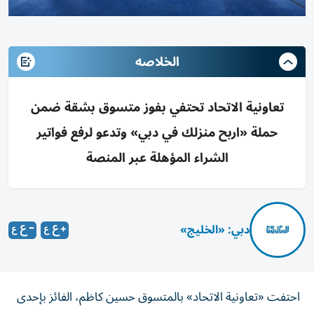
الخلاصه
تعاونية الاتحاد تحتفي بفوز متسوق بشقة ضمن
حملة «اربح منزلك في دبي» وتدعو لرفع فواتير
الشراء المؤهلة عبر المنصة
دبي: «الخليج»
احتفت «تعاونية الاتحاد» بالمتسوق حسين كاظم، الفائز بإحدى