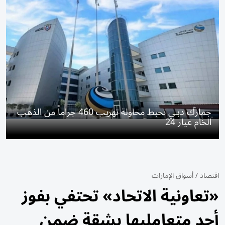
جمارك دبـي تحبط محاولة تهريب 460 جراماً من الذهب
الخام عيار 24
اقتصاد
/
أسواق الإمارات
«تعاونية الاتحاد» تحتفي بفوز
أحد متعامليها بشقة ضمن