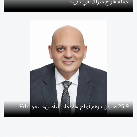
حملة «اربح منزلك في دبي»
25.9 مليون درهم أرباح «الاتحاد للتأمين» بنمو 14%