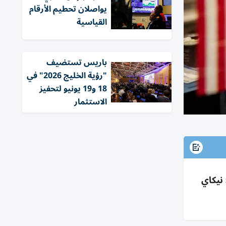
يواصلان تحطيم الأرقام
القياسية
باريس تستضيف
"رؤية الخليج 2026" في
18 و19 يونيو لتحفيز
الاستثمار
ر إيران؛ أوروبا هادئة وستوكس 600 مستقر؛ نيكاي