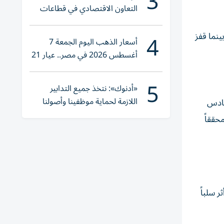
3
التعاون الاقتصادي في قطاعات
حيوية
4
لكترونية، بينما قفز
أسعار الذهب اليوم الجمعة 7
أغسطس 2026 في مصر.. عيار 21
يقترب من هذا الرقم
5
«أدنوك»: نتخذ جميع التدابير
اللازمة لحماية موظفينا وأصولنا
 ليسجلا سادس
وعملياتنا
سبة 0.2% خلال الأسبوع، محققاً
ر سلباً