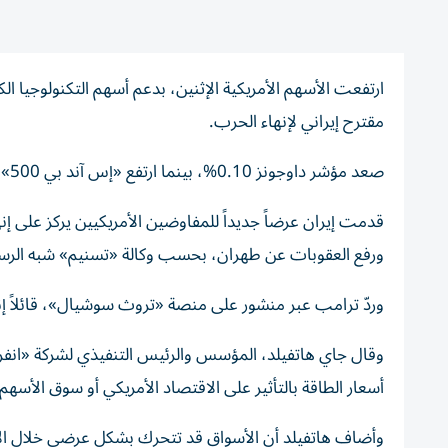
ارتفعت الأسهم الأمريكية الإثنين، بدعم أسهم التكنولوجيا 
مقترح إيراني لإنهاء الحرب.
صعد مؤشر داوجونز 0.10%، بينما ارتفع «إس آند بي 500» بنسبة 0.27%، وأضاف ناسداك 0.22%.
قدمت إيران عرضاً جديداً للمفاوضين الأمريكيين يركز على 
ورفع العقوبات عن طهران، بحسب وكالة «تسنيم» شبه الرسم
وردّ ترامب عبر منشور على منصة «تروث سوشيال»، قائلاً إنه لا 
وقال جاي هاتفيلد، المؤسس والرئيس التنفيذي لشركة «انفرا
أسعار الطاقة بالتأثير على الاقتصاد الأمريكي أو سوق الأس
وأضاف هاتفيلد أن الأسواق قد تتحرك بشكل عرضي خلال الأشه