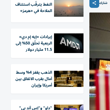
شارك
النفط يترقّب استئناف
الملاحة في «هرمز»
إيرادات «إيه إم دي»
الربعية تحلّق 50% إلى
11.5 مليار دولار
الذهب يقفز 4% وسط
آمال بقرب الاتفاق بين
أمريكا وإيران
"داو" و"إس آند بي"