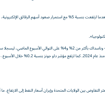
ودعمت أسهم شركة « مايكرون تكنولوجي» السوق الاثنين بعدما ارتفعت بنسبة 5% مع استمرار صعود أسهم الرقائق الإ
نولوجيا».
وجاءت هذه التحركات بعدما ارتفع مؤشرا «إس آند بي 500» وناسداك بأكثر من 2% و4% على التوالي الأسبوع الماضي،
أسبوع متتالٍ من المكاسب، وهي أطول سلسلة صعود لهما منذ عام 2024. كما ارتفع مؤشر داو جونز بن
 التفاوض بين الولايات المتحدة وإيران ‌أسعار النفط إلى الارتفاع، ما أث