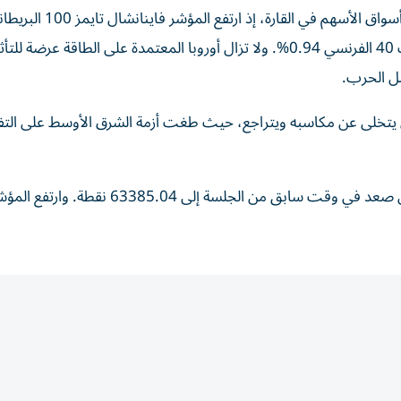
انخفض المؤشر ستوكس 600 الأوروبي ‌0.01% وتباين أداء أسواق الأسهم في القارة، إذ ارتفع المؤشر فاين
0.30%، في حين هبط المؤشر داكس الألماني 0.16% وكاك 40 الفرنسي 0.94%. ولا ​تزال ‌أوروبا المعتمدة على الطاقة عرض
بل الحرب.
ن يتخلى عن مكاسبه ويتراجع، حيث طغت أزمة ‌الشرق الأوسط على التف
وانخفض المؤشر نيكاي 0.5% إلى 62417.88 نقطة، بعد أن صعد في وقت سابق ‌من الجلسة إلى 63385.04 نقطة. وارت