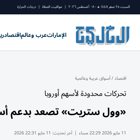
السبت ٢٥ صفر ١٤٤٨ ه - ٠٨ أغسطس ٢٠٢٦
|
مواقيت الصلاة
|
درجات الحرارة
الإمارات
عرب وعالم
اقتصاد
ري
اقتصاد
/
أسواق عربية وعالمية
تحركات محدودة لأسهم أوروبا
«وول ستريت» تصعد بدعم أسهم
11 مايو 2026 22:29 مساء
|
آخر تحديث:
11 مايو 22:31 2026