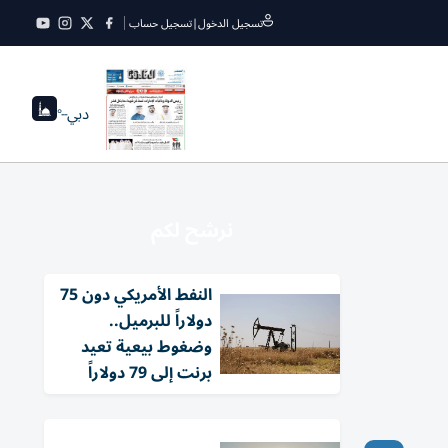
تسجيل الدخول
|
تسجيل حساب
دبي
--°
نرشح لكم
النفط الأمريكي دون 75
دولاراً للبرميل..
وضغوط بيعية تعيد
برنت إلى 79 دولاراً