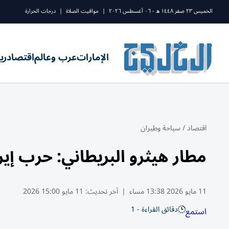
الخميس ٢٣ صفر ١٤٤٨ ه - ٠٦ أغسطس ٢٠٢٦
|
مواقيت الصلاة
|
درجات الحرارة
الإمارات
عرب وعالم
اقتصاد
ري
اقتصاد
/
سياحة وطيران
مطار هيثرو البريطاني: حرب إ
11 مايو 2026 13:38 مساء
|
آخر تحديث:
11 مايو 15:00 2026
دقائق القراءة - 1
استمع