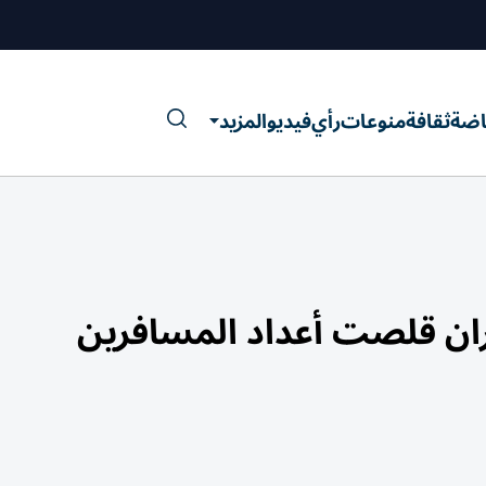
اضة
ثقافة
منوعات
رأي
فيديو
المزيد
يران قلصت أعداد المسافرين