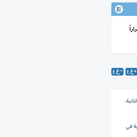
اً
انية،
ت سرية في