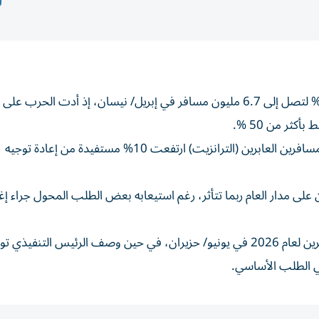
كشف مطار هيثرو الاثنين، أن أعداد المسافرين انخفضت 5% لتصل ​إلى ⁠6.7 مليون مسافر في إبريل/ ‌نيسان، إذ ‌أدت ال
ثر من 50 %.
وذكر أكبر مطارات بريطانيا من حيث عدد الركاب إن أعداد المسافرين العابرين (الترانزيت) ارتفعت 10% ​مستفيدة من إعادة توجيه
لى مدار العام ربما تتأثر، رغم استيعابه بعض الطلب ​المحول ‌جراء إغ
وقال مطار هيثرو إنه سيراجع ويحدث توقعاته ‌لأعداد المسافرين لعام ‌2026 في ⁠يونيو/ حزيران، في ‌حين وصف الرئيس الت
في الطلب الأساسي.