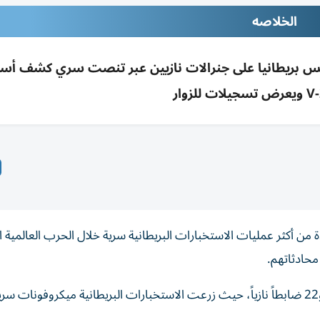
الخلاصه
 بريطانيا على جنرالات نازيين عبر تنصت سري كشف أسرار
 أكثر عمليات الاستخبارات البريطانية سرية خلال الحرب العالمية الث
محادثاتهم.
واحتُجز في المنزل بين عامي 1942 و1945 نحو 84 جنرالاً و22 ضابطاً نازياً، حيث زرعت الاستخبارات البريطانية ميكروفونا