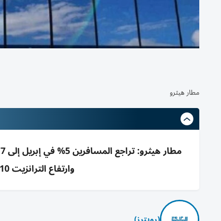
مطار هيثرو
وارتفاع الترانزيت 10% مع مراجعة توقعات 2026 في يونيو
(رويترز)