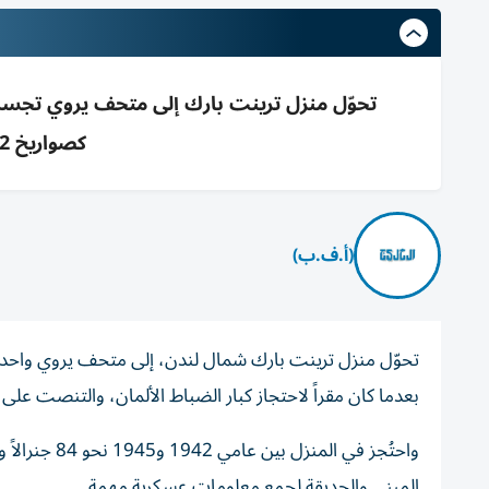
تحوّل منزل ترينت بارك إلى متحف يروي تجسس
كصواريخ V-2 ويعرض تسجيلات للزوار
(أ.ف.ب)
تحوّل منزل ترينت بارك شمال لندن، إلى متحف يروي واحدة من
بعدما كان مقراً لاحتجاز كبار الضباط الألمان، والتنصت على 
المبنى والحديقة لجمع معلومات عسكرية مهمة.