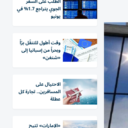
الطلب على السفر
الجوي يتراجع 1.7% في
يونيو
وقت أطول للتنقّل برّاً
وبحراً من إسبانيا إلى
«شنغن»
الاحتيال على
المسافرين.. تجارة كل
عطلة
«الإمارات» تتيح