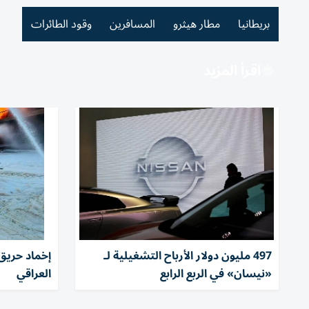
بريطانيا
مطار هيثرو
المسافرين
وقود الطائرات
اقرأ المزيد
497 مليون دولار الأرباح التشغيلية لـ
إخماد حريق
«نيسان» في الربع الرابع
العراقي