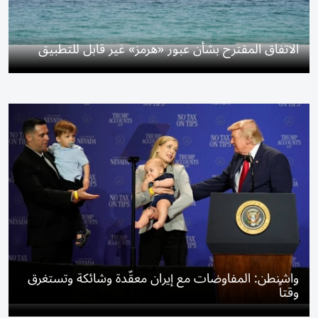
الاتفاق المقترح بشأن عبور «هرمز» غير قابل للتطبيق
واشنطن: المفاوضات مع إيران معقّدة وشائكة وتستغرق
وقتاً