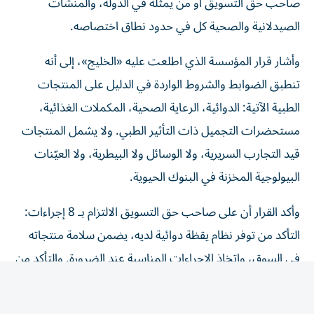
صاحب حق التسويق أو من يمثله في الدولة، والمنشآت
الصيدلانية والصحية كل في حدود نطاق اختصاصه.
وأشار قرار المؤسسة الذي اطلعت عليه «الخليج»، إلى أنه
تنطبق الضوابط والشروط الواردة في الدليل على المنتجات
الطبية الآتية: الدوائية، الرعاية الصحية، المكملات الغذائية،
مستحضرات التجميل ذات التأثير الطبي. ولا يشمل المنتجات
قيد التجارب السريرية، ولا الوسائل ولا البيطرية، ولا العيّنات
البيولوجية المخزنة في البنوك الحيوية.
وأكد القرار أن على صاحب حق التسويق الالتزام بـ 8 إجراءات:
التأكد من توفر نظام يقظة دوائية لديه، يضمن سلامة منتجاته
في السوق، واتخاذ الإجراءات المناسبة عند الضرورة. والتأكد من
أن جميع المعلومات المرتبطة بتوازن المنافع والمخاطر للمنتج
الطبي، تُبلّغ إلى الوحدة التنظيمية، وفق الضوابط والشروط