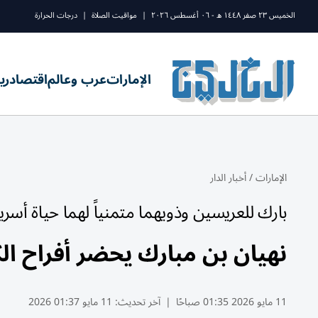
الخميس ٢٣ صفر ١٤٤٨ ه - ٠٦ أغسطس ٢٠٢٦
|
مواقيت الصلاة
|
درجات الحرارة
الإمارات
عرب وعالم
اقتصاد
ري
الإمارات
/
أخبار الدار
بارك للعريسين وذويهما متمنياً لهما حياة أسر
نهيان بن مبارك يحضر أفراح ال
11 مايو 2026 01:35 صباحًا
|
آخر تحديث:
11 مايو 01:37 2026