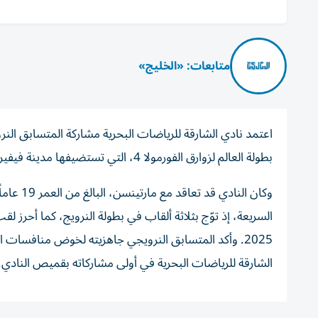
متابعات: «الخليج»
اعتمد نادي الشارقة للرياضات البحرية مشاركة المتسابق ال
بطولة العالم لزوارق الفورمولا 4، التي تستضيفها مدينة فيفيروني الإيطالية خلال الفترة من 7 إلى 9 أغسطس/آب الجاري.
وكان الن
2025. وأكد المتسابق النرويجي جاهزيته لخوض منافسات ال
الشارقة للرياضات البحرية في أولى مشاركاته بقميص النادي.