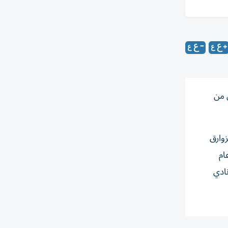
 من
 الزوارق
لنرويج، كما أحرز لقب بطولة العالم لفئة GT30 عام 2023، ولقب بطولة أوروبا للفورمولا 4 عام
نادي