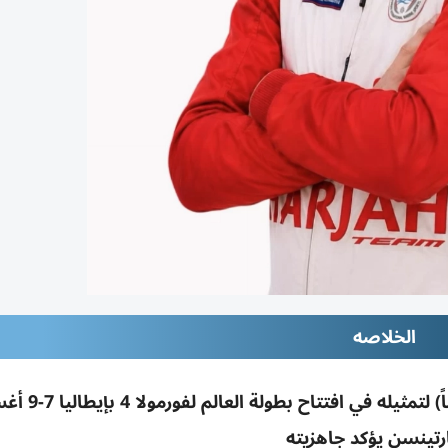
الخلاصه
الشارقة البحري يعتمد النرويجي مارتينس
رتينسن يؤكد جاهزيته