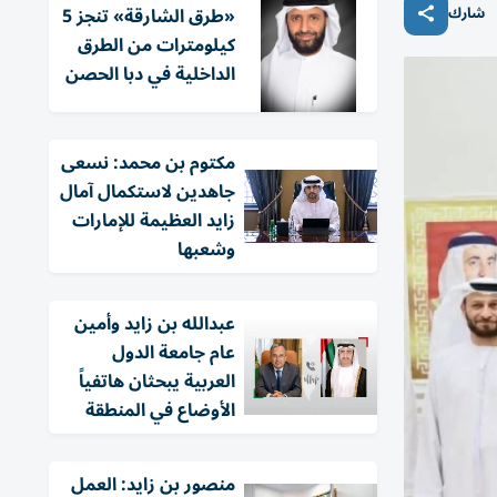
شارك
«طرق الشارقة» تنجز 5
كيلومترات من الطرق
الداخلية في دبا الحصن
مكتوم بن محمد: نسعى
جاهدين لاستكمال آمال
زايد العظيمة للإمارات
وشعبها
عبدالله بن زايد وأمين
عام جامعة الدول
العربية يبحثان هاتفياً
الأوضاع في المنطقة
منصور بن زايد: العمل