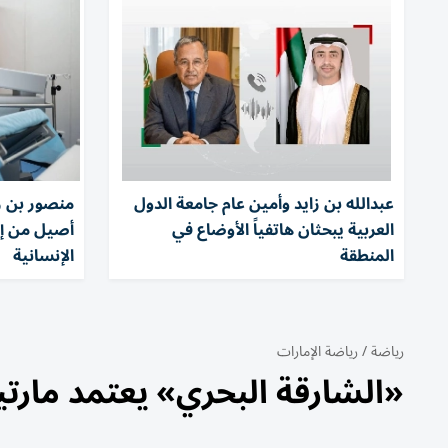
عبدالله بن زايد وأمين عام جامعة الدول
منصور بن زا
العربية يبحثان هاتفياً الأوضاع في
أصيل من إر
المنطقة
الإنسانية
رياضة
/
رياضة الإمارات
«الشارقة البحري» يعتمد مارتين