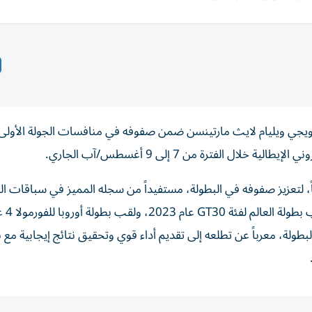
نرويجي ويليام لايث مارتينسن ضمن صفوفه في منافسات الجولة الأولى
ادي قد تعاقد مع مارتينسن، البالغ من العمر 19 عاماً، لتعزيز صفوفه في البطولة، مستفيداً من سجله المميز في سباقات
السريعة، إذ توّج بثلاثة ألقاب في بطولة ا
بطولة، معرباً عن تطلعه إلى تقديم أداء قوي وتحقيق نتائج إيجابية مع 