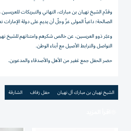
وقدّم الشيخ نهيان بن مبارك، التهاني والتبريكات للعريسين وذ
الصالحة؛ داعياً المولى عزّ وجلّ أن يديم على دولة الإمارات نع
وعبّر ذوو العريسين، عن خالص شكرهم وامتنانهم للشيخ نهيا
التواصل والترابط الأصيل مع أبناء الوطن.
حضر الحفل جمع غفير من الأهل والأصدقاء والمدعوين.
الشيخ نهيان بن مبارك آل نهيان
حفل زفاف
الشارقة
اقرأ المزيد