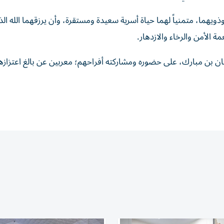
ويهما، متمنياً لهما حياة أسرية سعيدة ومستقرة، وأن يرزقهما الله الذر
مة الأمن والرخاء والازدهار.
ن بن مبارك، على حضوره ومشاركته أفراحهم؛ معربين عن بالغ اعتزازه