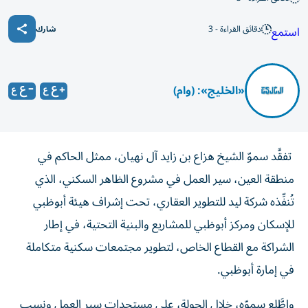
دقائق القراءة - 3
استمع
شارك
«الخليج»: (وام)
تفقَّد سموّ الشيخ هزاع بن زايد آل نهيان، ممثل الحاكم في
منطقة العين، سير العمل في مشروع الظاهر السكني، الذي
تُنفِّذه شركة ليد للتطوير العقاري، تحت إشراف هيئة أبوظبي
للإسكان ومركز أبوظبي للمشاريع والبنية التحتية، في إطار
الشراكة مع القطاع الخاص، لتطوير مجتمعات سكنية متكاملة
في إمارة أبوظبي.
واطَّلع سموّه، خلال الجولة، على مستجدات سير العمل ونسب