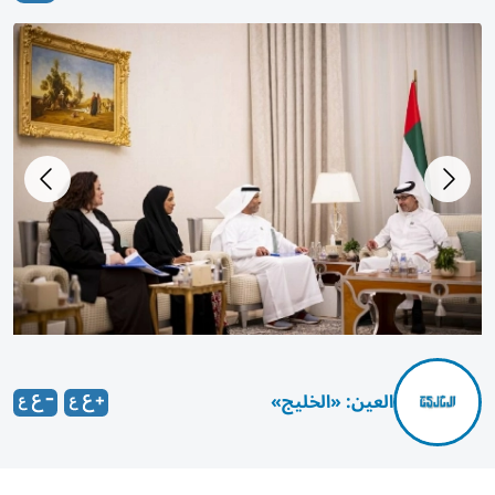
العين: «الخليج»