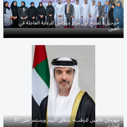
«برجيل» تفتتح أول مركز متكامل للرعاية العاجلة في
العين
مهرجان «العين للرطب» ينطلق اليوم ويستمر حتى 31
الجاري