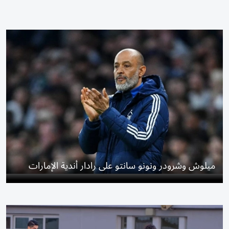
ميلوش وشرودر ونونو سانتو على رادار أندية الإمارات