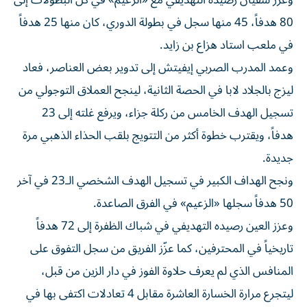
وعزز سفيان رصيده التهديفي مع «الزعيم» في كل البطولات إلى
80 هدفاً، 45 منها سجل في بطولة الدوري، كان منها 25 هدفاً
في ملعب استاد هزاع بن زايد.
وعمد المدرب الصربي إيفيتش إلى تدوير بعض العناصر، فعاد
ليزج بالجلاد لابا في الحصة الثانية، لينجح العملاق التوجولي من
تسجيل الهدف الخامس من ركلة جزاء، ويرفع غلته إلى 23
هدفاً، ويقترب خطوة أكثر من التتويج بلقب الحذاء الذهبي مرة
جديدة.
ونجح الهداف الكبير في تسجيل الهدف الشخصي الـ23 في آخر
50 هدفاً سجلها «الزعيم» في الفرق الصاعدة.
وعزز العين رصيده التهديفي في شباك الظفرة إلى 72 هدفاً
تاريخياً في المحترفين، كما عزّز الفريق من سجل التفوق على
المنافس الذي لم يعرف حلاوة الفوز في دار الزين من قبل،
ليتجرع مرارة الخسارة العاشرة مقابل 4 تعادلات اكتفى بها في