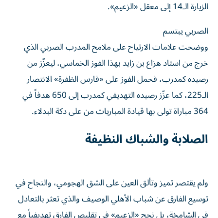
الزيارة الـ14 إلى معقل «الزعيم».
الصربي يبتسم
ووضحت علامات الارتياح على ملامح المدرب الصربي الذي
خرج من استاد هزاع بن زايد بهذا الفوز الخماسي، ليعزّز من
رصيده كمدرب، فحمل الفوز على «فارس الظفرة» الانتصار
الـ225، كما عزّز رصيده التهديفي كمدرب إلى 650 هدفاً في
364 مباراة تولى بها قيادة المباريات من على دكة البدلاء.
الصلابة والشباك النظيفة
ولم يقتصر تميز وتألق العين على الشق الهجومي، والنجاح في
توسيع الفارق عن شباب الأهلي الوصيف والذي تعثر بالتعادل
في الشامخة، بل نجح «الزعيم» في تقليص الفارق تهديفياً مع