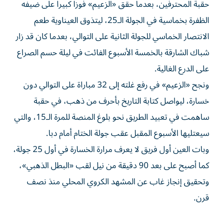
حقبة المحترفين، بعدما حقق «الزعيم» فوزاً كبيراً على ضيفه
الظفرة بخماسية في الجولة الـ25، ليتذوق العيناوية طعم
الانتصار الخماسي للجولة الثانية على التوالي، بعدما كان قد زار
شباك الشارقة بالخمسة الأسبوع الفائت في ليلة حسم الصراع
على الدرع الغالية.
ونجح «الزعيم» في رفع غلته إلى 32 مباراة على التوالي دون
خسارة، ليواصل كتابة التاريخ بأحرف من ذهب، في حقبة
ساهمت في تعبيد الطريق نحو بلوغ المنصة للمرة الـ15، والتي
سيعتليها الأسبوع المقبل عقب جولة الختام أمام دبا.
وبات العين أول فريق لا يعرف مرارة الخسارة في أول 25 جولة،
كما أصبح على بعد 90 دقيقة من نيل لقب «البطل الذهبي»،
وتحقيق إنجاز غاب عن المشهد الكروي المحلي منذ نصف
قرن.