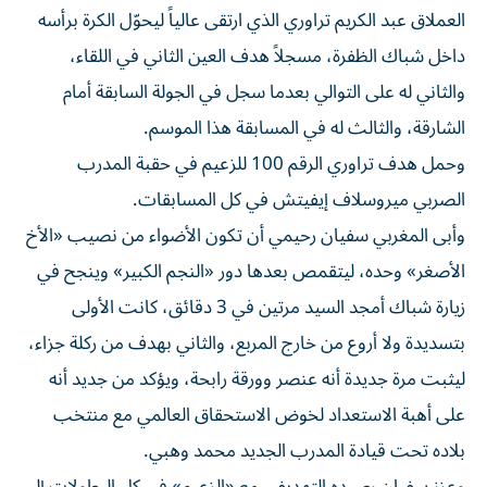
العملاق عبد الكريم تراوري الذي ارتقى عالياً ليحوّل الكرة برأسه
داخل شباك الظفرة، مسجلاً هدف العين الثاني في اللقاء،
والثاني له على التوالي بعدما سجل في الجولة السابقة أمام
الشارقة، والثالث له في المسابقة هذا الموسم.
وحمل هدف تراوري الرقم 100 للزعيم في حقبة المدرب
الصربي ميروسلاف إيفيتش في كل المسابقات.
وأبى المغربي سفيان رحيمي أن تكون الأضواء من نصيب «الأخ
الأصغر» وحده، ليتقمص بعدها دور «النجم الكبير» وينجح في
زيارة شباك أمجد السيد مرتين في 3 دقائق، كانت الأولى
بتسديدة ولا أروع من خارج المربع، والثاني بهدف من ركلة جزاء،
ليثبت مرة جديدة أنه عنصر وورقة رابحة، ويؤكد من جديد أنه
على أهبة الاستعداد لخوض الاستحقاق العالمي مع منتخب
بلاده تحت قيادة المدرب الجديد محمد وهبي.