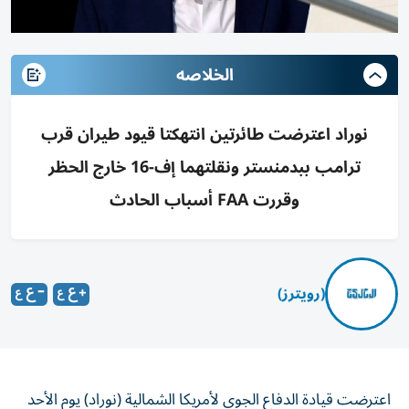
الخلاصه
نوراد اعترضت طائرتين انتهكتا قيود طيران قرب
ترامب ببدمنستر ونقلتهما إف-16 خارج الحظر
وقررت FAA أسباب الحادث
(رويترز)
اعترضت قيادة الدفاع الجوي ‌لأمريكا الشمالية (نوراد) يوم الأحد