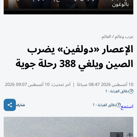
بالوغون
عرب وعالم
/
العالم
الإعصار «دولفين» يضرب
الصين ويلغي 388 رحلة جوية
10 أغسطس 2026 08:47 صباحًا
|
آخر تحديث:
10 أغسطس 09:07 2026
دقائق القراءة - 1
دقائق القراءة - 1
استمع
شارك