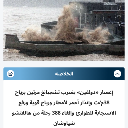
الخلاصه
إعصار «دولفين» يضرب تشجيانغ مرتين برياح
38م/ث وإنذار أحمر لأمطار ورياح قوية ورفع
الاستجابة للطوارئ وإلغاء 388 رحلة من هانغتشو
شياوشان