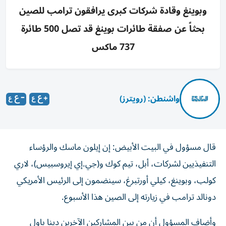
وبوينغ وقادة شركات كبرى يرافقون ترامب للصين
بحثاً عن صفقة طائرات بوينغ قد تصل 500 طائرة
737 ماكس
واشنطن: (رويترز)
قال مسؤول في البيت الأبيض: إن إيلون ماسك والرؤساء
التنفيذيين لشركات، أبل، تيم كوك و(جي.إي ‌إيروسبيس)، لاري
كولب، وبوينغ، كيلي أورتبرغ، سينضمون إلى الرئيس الأمريكي ​
دونالد ⁠ترامب في زيارته إلى الصين هذا الأسبوع.
وأضاف ‌المسؤول أن من بين ‌المشاركين الآخرين دينا باول