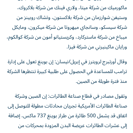
ماكورميك من شركة ميتا، ولاري فينك من شركة بلاكروك،
وستيفن شوارزمان من شركة بلاكستون، ‌وتشاك روبينز من
شركة سيسكو، وسانجاي ميهروتا من شركة ميكرون، ⁠ومايكل
ميباخ من شركة ماستركارد، وكريستيانو أمون من شركة كوالكوم،
ورايان ماكينيرني من شركة فيزا.
وقال أورتبرج لرويترز في إبريل/نيسان: إن بوينغ تعول على إدارة
ترامب للمساعدة في الحصول على طلبية كبيرة تنتظرها الشركة
منذ فترة طويلة ​من الصين.
وتقول مصادر في قطاع صناعة الطائرات: إن ‌الصين وشركة
صناعة الطائرات الأمريكية تجريان محادثات مطولة للتوصل إلى
اتفاق قد يشمل 500 طائرة من طراز بوينغ 737 ⁠ماكس، إضافة
إلى عشرات الطائرات عريضة البدن المزودة بمحركات من