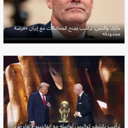
مايك والتس: ترامب يمنح المحادثات مع إيران «فرصة
محدودة»
ترامب يكشف كواليس تواصله مع إنفانتينو لإلغاء طرد