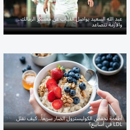
عبد الله السعيد يواصل الغياب عن معسكر الزمالك..
والأزمة تتصاعد
أطعمة تخفض الكوليسترول الضار سريعاً.. كيف تقلل
LDL في أسابيع؟