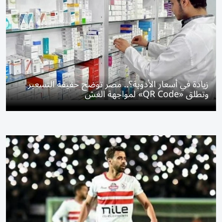
زيادة في أسعار الأدوية؟.. مصر توضح حقيقة التسعير
وتطلق «QR Code» لمواجهة الغش