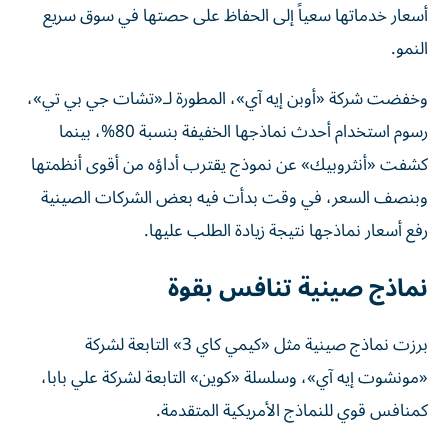
النمو.
وخفضت شركة «أوبن إيه آي»، المطورة لـ«تشات جي بي تي»،
رسوم استخدام أحدث نماذجها الخفيفة بنسبة 80%، بينما
كشفت «أنثروبيك» عن نموذج يقترب أداؤه من أقوى أنظمتها
وبنصف السعر، في وقت بدأت فيه بعض الشركات الصينية
رفع أسعار نماذجها نتيجة زيادة الطلب عليها.
نماذج صينية تنافس بقوة
برزت نماذج صينية مثل «كيمي كاي 3» التابعة لشركة
«مونشوت إيه آي»، وسلسلة «كوين» التابعة لشركة علي بابا،
كمنافس قوي للنماذج الأمريكية المتقدمة.
كما تصدر نموذج «ديب سيك في 4 فلاش» قائمة النماذج