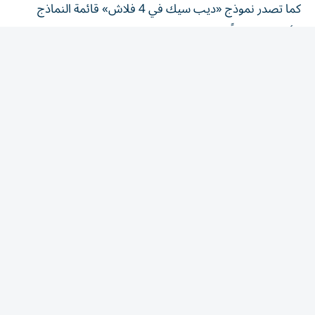
الأكثر استخداماً على منصة تقنية، رغم إعلان الشركة الصينية
عزمها إجراء زيادة كبيرة في الأسعار الموجهة إلى المبرمجين.
ويعتمد كثير من المطورين على النماذج الأخف والأقل كلفة،
باعتبار أنها قادرة على تنفيذ العديد من المهام بكفاءة، خصوصاً
مع توسع استخدام وكلاء الذكاء الاصطناعي القادرين على تنفيذ
مهام بصورة مستقلة.
النماذج مفتوحة المصدر تضيق الفجوة
وتمنح النماذج الصينية مفتوحة المصدر المبرمجين إمكانية
تعديلها وتطويرها، في مقابل النماذج الأمريكية المتقدمة التي
تبقى شيفراتها وبياناتها الأساسية مغلقة.
ويرى خبراء أن النماذج مفتوحة المصدر تقلص الفجوة في الأداء