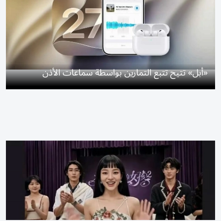
«أبل» تتيح تتبع التمارين بواسطة سماعات الأذن