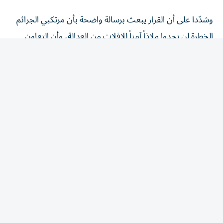
وشدّدا على أن القرار يبعث برسالة واضحة بأن مرتكبي الجرائم
الخطرة لن يجدوا ملاذاً آمناً للإفلات من العدالة، وأن التعاون
الدولي يمثل ركيزة أساسية في ملاحقة العناصر الإجرامية الخطرة
وتقديمها إلى القضاء.
تعزيز التعاون القضائي
وجدّد عبدالله بن سلطان بن عواد النعيمي التزام دولة الإمارات
بمواصلة تعزيز التعاون القضائي مع جمهورية إيرلندا وشراكاتها
القضائية مع المجتمع الدولي، مؤكداً أن هذا الإنجاز يعكس
مكانة الدولة شريكاً دولياً موثوقاً في مجال التعاون القضائي،
ونهجها الراسخ في دعم الجهود الدولية لمكافحة الجريمة
المنظمة العابرة للحدود، وملاحقة مرتكبي الجرائم الخطرة، ومنع
إفلاتهم من العدالة، بما يسهم في تعزيز الأمن والاستقرار