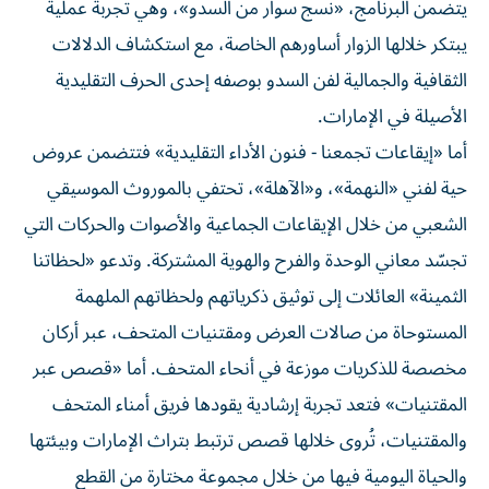
يتضمن البرنامج، «نسج سوار من السدو»، وهي تجربة عملية
يبتكر خلالها الزوار أساورهم الخاصة، مع استكشاف الدلالات
الثقافية والجمالية لفن السدو بوصفه إحدى الحرف التقليدية
الأصيلة في الإمارات.
أما «إيقاعات تجمعنا - فنون الأداء التقليدية» فتتضمن عروض
حية لفني «النهمة»، و«الآهلة»، تحتفي بالموروث الموسيقي
الشعبي من خلال الإيقاعات الجماعية والأصوات والحركات التي
تجسّد معاني الوحدة والفرح والهوية المشتركة. وتدعو «لحظاتنا
الثمينة» العائلات إلى توثيق ذكرياتهم ولحظاتهم الملهمة
المستوحاة من صالات العرض ومقتنيات المتحف، عبر أركان
مخصصة للذكريات موزعة في أنحاء المتحف. أما «قصص عبر
المقتنيات» فتعد تجربة إرشادية يقودها فريق أمناء المتحف
والمقتنيات، تُروى خلالها قصص ترتبط بتراث الإمارات وبيئتها
والحياة اليومية فيها من خلال مجموعة مختارة من القطع