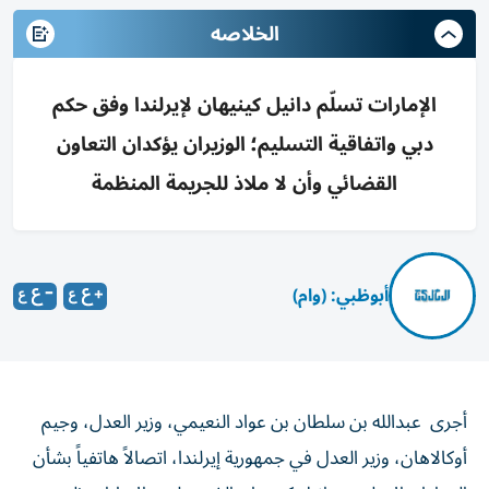
الخلاصه
الإمارات تسلّم دانيل كينيهان لإيرلندا وفق حكم
دبي واتفاقية التسليم؛ الوزيران يؤكدان التعاون
القضائي وأن لا ملاذ للجريمة المنظمة
أبوظبي: (وام)
أجرى عبدالله بن سلطان بن عواد النعيمي، وزير العدل، وجيم
أوكالاهان، وزير العدل في جمهورية إيرلندا، اتصالاً هاتفياً بشأن
المواطن الإيرلندي دانيل كينيهان الذي سلمته الإمارات إلى