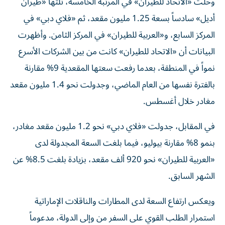
وحلت «الاتحاد للطيران» في المرتبة الخامسة، تلتها «طيران
أديل» سادساً بسعة 1.25 مليون مقعد، ثم «فلاي دبي» في
المركز السابع، و«العربية للطيران» في المركز الثامن. وأظهرت
البيانات أن «الاتحاد للطيران» كانت من بين الشركات الأسرع
نمواً في المنطقة، بعدما رفعت سعتها المقعدية 9% مقارنة
بالفترة نفسها من العام الماضي، وجدولت نحو 1.4 مليون مقعد
مغادر خلال أغسطس.
في المقابل، جدولت «فلاي دبي» نحو 1.2 مليون مقعد مغادر،
بنمو 8% مقارنة بيوليو، فيما بلغت السعة المجدولة لدى
«العربية للطيران» نحو 920 ألف مقعد، بزيادة بلغت 8.5% عن
الشهر السابق.
ويعكس ارتفاع السعة لدى المطارات والناقلات الإماراتية
استمرار الطلب القوي على السفر من وإلى الدولة، مدعوماً