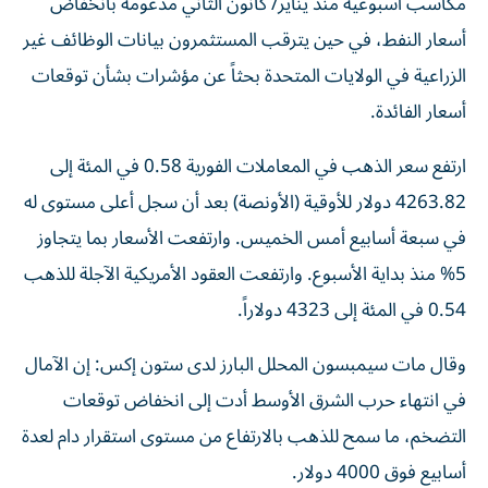
أسعار النفط، ‌في حين يترقب المستثمرون بيانات الوظائف غير
الزراعية في الولايات المتحدة بحثاً ​عن مؤشرات ⁠بشأن توقعات
أسعار الفائدة.
ارتفع ‌سعر الذهب في المعاملات الفورية 0.58 في المئة إلى
4263.82 دولار للأوقية (الأونصة) بعد أن سجل أعلى مستوى له
في سبعة أسابيع أمس الخميس. وارتفعت الأسعار بما يتجاوز
5% منذ بداية ‌الأسبوع. وارتفعت العقود الأمريكية الآجلة للذهب
0.54 في المئة إلى 4323 دولاراً.
وقال مات سيمبسون المحلل ⁠البارز لدى ستون إكس: إن الآمال
في انتهاء حرب الشرق الأوسط أدت إلى انخفاض توقعات
التضخم، ما سمح للذهب بالارتفاع من مستوى استقرار دام لعدة
أسابيع فوق 4000 دولار.
وقال الرئيس الأمريكي دونالد ترامب للصحفيين إنه يعتقد أن