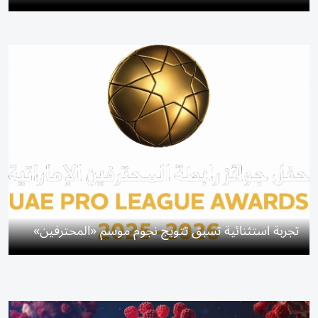
تجربة استثنائية تسبق تتويج نجوم موسم «المحترفين»