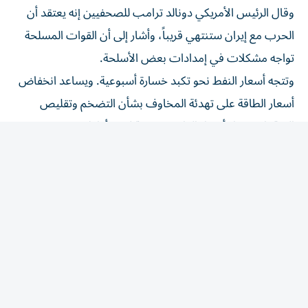
الحرب مع إيران ستنتهي قريباً، وأشار إلى أن القوات المسلحة ​
تواجه مشكلات في إمدادات بعض الأسلحة.
وتتجه أسعار النفط نحو تكبد خسارة ‌أسبوعية. ويساعد انخفاض
أسعار الطاقة على تهدئة المخاوف بشأن التضخم وتقليص
التوقعات ببقاء أسعار الفائدة مرتفعة لفترة أطول.
تقرير الوظائف
ويعد الذهب وسيلة للتحوط ضد التضخم، لكن ⁠ارتفاع أسعار
الفائدة عادة ما يقلل من جاذبيته لأنه لا يدر عائداً.
وينتظر المتداولون تقرير الوظائف الأمريكية لشهر يوليو/ تموز،
والمقرر أن تصدره وزارة العمل في الساعة ​12:30 بتوقيت
‌جرينتش.