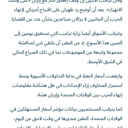
وقال ترامب الاثنين إن وقف إطلاق النار مع إيران «على وشك
الانهيار»، بعد ⁠أن أوضح رد طهران على اقتراح أمريكي لإنهاء
الحرب أن الجانبين لا يزالان متباعدين بشأن عدد من القضايا.
وتترقب الأسواق أيضا زيارة ترامب التي تستغرق يومين إلى
الصين هذا الأسبوع، إذ من المقرر أن يلتقي شي ​لمناقشة
مجموعة واسعة من الموضوعات بما في ذلك ‌الصراع الحالي
في الشرق الأوسط.
وارتفعت أسعار النفط في بداية التداولات الآسيوية وسط
استمرار المخاوف إزاء الإمدادات في ظل ⁠هشاشة مفاوضات
إنهاء الحرب بين الولايات المتحدة وإيران هشة.
كما يترقب المستثمرون بيانات مؤشر أسعار المستهلكين في
الولايات المتحدة، المقرر صدورها ​في ‌وقت لاحق من اليوم،