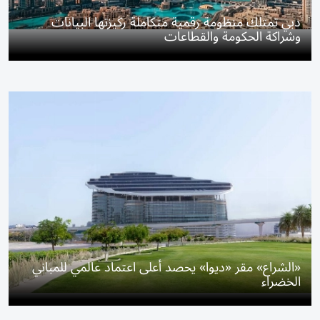
دبي تمتلك منظومة رقمية متكاملة ركيزتها البيانات
وشراكة الحكومة والقطاعات
«الشراع» مقر «ديوا» يحصد أعلى اعتماد عالمي للمباني
الخضراء