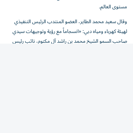
مستوى العالم.
وقال سعيد محمد الطاير، العضو المنتدب الرئيس التنفيذي
لهيئة كهرباء ومياه دبي: «انسجاماً مع رؤية وتوجيهات سيدي
صاحب السمو الشيخ محمد بن راشد آل مكتوم، نائب رئيس
الدولة رئيس مجلس الوزراء حاكم دبي، رعاه الله، نحرص على أن
تسهم جميع مشاريعنا ومنشآتنا في تعزيز مكانة دبي كنموذج
عالمي للمدن الذكية والمستدامة.