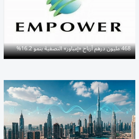
468 مليون درهم أرباح «إمباور» النصفية بنمو 16.2%