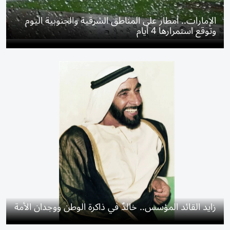
الإمارات.. أمطار على المناطق الشرقية والجنوبية اليوم
وتوقع استمرارها 4 أيام
زايد القائد المؤسس.. خالدٌ في ذاكرة الوطن ووجدان الأمة