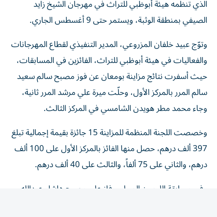
الصيفي بمنطقة الوثبة، ويستمر حتى 9 أغسطس الجاري.
وتوّج عبيد خلفان المزروعي، المدير التنفيذي لقطاع المهرجانات
والفعاليات في هيئة أبوظبي للتراث، الفائزين في المسابقات،
حيث أسفرت نتائج مزاينة بومعان عن فوز مصبح سالم سعيد
سالم المرر بالمركز الأول، وحلّت ميرة علي مرشد المرر ثانية،
وجاء محمد مطر هويدن الشامسي في المركز الثالث.
وخصصت اللجنة المنظمة للمزاينة 15 جائزة بقيمة إجمالية تبلغ
397 ألف درهم، حصل منها الفائز بالمركز الأول على 100 ألف
درهم، والثاني على 75 ألفاً، والثالث على 40 ألف درهم.
وفي مسابقة الليمون المحلي، فاز علي مصبح هاشل عبدالله
القايدي بالمركز الأول، وحل سالم عبدالله محمد هاشل القايدي
ثانياً، وجاء عبدالله محمد صالح سالم الجنيبي في المركز الثالث.