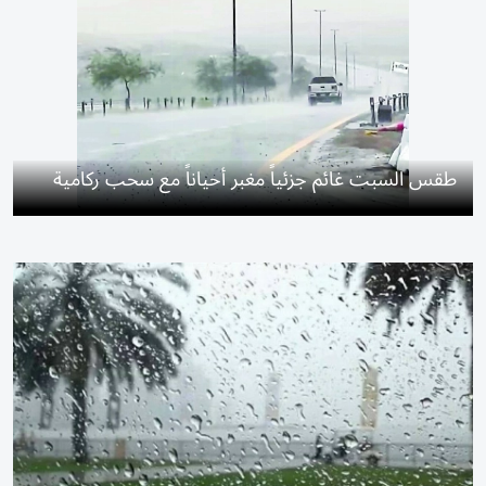
طقس السبت غائم جزئياً مغبر أحياناً مع سحب ركامية