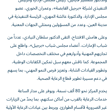
والدكتور شمشير فاياليل، رئيس مجلس الإدارة والرئيس
التنفيذي لشركة «برجيل القابضة»، وعمران الخوري، عضو
مجلس الإدارة، والدكتورة عائشة المهري، الرئيسة التنفيذية في
مدينة العين، وعدد من المسؤولين وممثلي الجهات المعنية.
وعلى هامش الافتتاح، التقى الدكتور سلطان النيادي، عدداً من
شباب الإمارات، أعضاء مجلس شباب «برجيل»، واطلع على
تجاربهم المهنية وأدوارهم في مختلف التخصصات داخل
المجموعة. كما ناقش معهم سبل تمكين الكفاءات الوطنية،
وتطوير القيادات الشابة، وتعزيز فرص النمو المهني، بما يسهم
في دعم مسيرة تطوير قطاع الرعاية الصحية.
يخدم المركز نحو 80 ألف نسمة، ويوفر على مدار الساعة
خدمات الرعاية بالقرب من أماكن سكنهم، بما يحدّ من الزيارات
غير الضرورية لأقسام الطوارئ. ويربط بين عيادات الرعاية الأولية