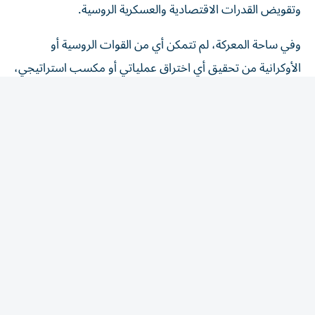
وفي ساحة المعركة، لم تتمكن أي من القوات الروسية أو
الأوكرانية من تحقيق أي اختراق عملياتي أو مكسب استراتيجي،
ولم تشهد الجبهة، التي يبلغ طولها نحو 1200 كيلومتر، سوى
تقدم محدود، والتمترس خلف مواقع دفاعية متفرقة، إضافة إلى
الخسائر البشرية المرتفعة. وهكذا، تم تكريس حالة «الحرب
الموضعية Positional War» على جميع الجبهات.
وعلى الدعم الغربي للمجهود الحربي الأوكراني، وضعت قمة
حلف شمال الأطلنطي (الناتو)، في 7 و8 يوليو الفائت، في أنقرة
الدعم طويل الأمد لأوكرانيا في صميم الأجندة الاستراتيجية
للحلف؛ ما يصب في استمرار القتال، ومن ثم الاستنزاف
العسكري. وأكد قادة الحلف أن أوكرانيا تسهم في أمن المنطقة
عبر الأطلسي، وتعهدوا بتقديم نحو 70 مليار يورو، في صورة