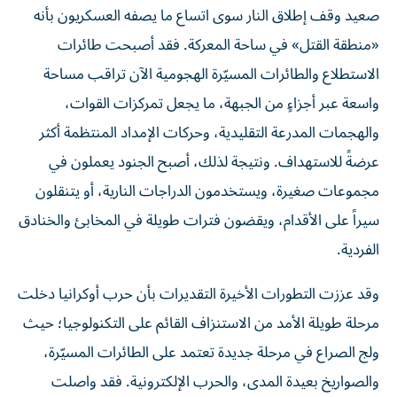
«منطقة القتل» في ساحة المعركة. فقد أصبحت طائرات
الاستطلاع والطائرات المسيّرة الهجومية الآن تراقب مساحة
واسعة عبر أجزاءٍ من الجبهة، ما يجعل تمركزات القوات،
والهجمات المدرعة التقليدية، وحركات الإمداد المنتظمة أكثر
عرضةً للاستهداف. ونتيجة لذلك، أصبح الجنود يعملون في
مجموعات صغيرة، ويستخدمون الدراجات النارية، أو يتنقلون
سيراً على الأقدام، ويقضون فترات طويلة في المخابئ والخنادق
الفردية.
وقد عززت التطورات الأخيرة التقديرات بأن حرب أوكرانيا دخلت
مرحلة طويلة الأمد من الاستنزاف القائم على التكنولوجيا؛ حيث
ولج الصراع في مرحلة جديدة تعتمد على الطائرات المسيّرة،
والصواريخ بعيدة المدى، والحرب الإلكترونية. فقد واصلت
روسيا ممارسة ضغط مكثف على المدن الأوكرانية عبر هجمات