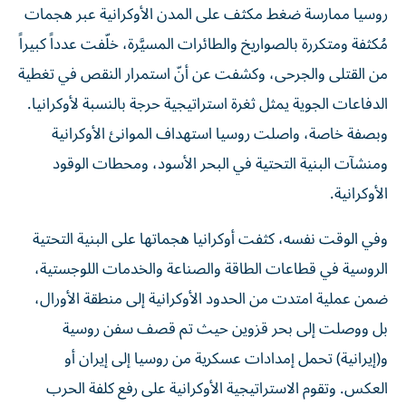
مُكثفة ومتكررة بالصواريخ والطائرات المسيَّرة، خلّفت عدداً كبيراً
من القتلى والجرحى، وكشفت عن أنّ استمرار النقص في تغطية
الدفاعات الجوية يمثل ثغرة استراتيجية حرجة بالنسبة لأوكرانيا.
وبصفة خاصة، واصلت روسيا استهداف الموانئ الأوكرانية
ومنشآت البنية التحتية في البحر الأسود، ومحطات الوقود
الأوكرانية.
وفي الوقت نفسه، كثفت أوكرانيا هجماتها على البنية التحتية
الروسية في قطاعات الطاقة والصناعة والخدمات اللوجستية،
ضمن عملية امتدت من الحدود الأوكرانية إلى منطقة الأورال،
بل ووصلت إلى بحر قزوين حيث تم قصف سفن روسية
و(إيرانية) تحمل إمدادات عسكرية من روسيا إلى إيران أو
العكس. وتقوم الاستراتيجية الأوكرانية على رفع كلفة الحرب
وتقويض القدرات الاقتصادية والعسكرية الروسية.