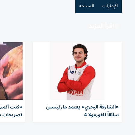
الإمارات
السباحة
اقرأ المزيد
«الشارقة البحري» يعتمد مارتينسن
«كنت أتمنى 
سائقاً للفورمولا 4
تصريحات صل