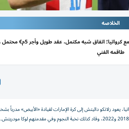
الخلاصه
داليتش يعود للإمارات لقيادة الأبيض بعد نجاحه مع كرواتيا؛ اتفاق شبه مك
طاقمه الفني
اتيا، يعود زلاتكو داليتش إلى كرة الإمارات لقيادة «الأبيض» مدرباً بش