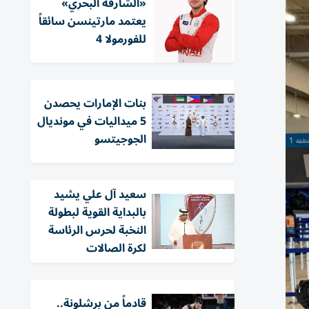
«الشارقة البحري»
يعتمد مارتينسن سائقاً
للفورمولا 4
بنات الإمارات يحصدن
5 ميداليات في مونديال
الجوجيتسو
سعيد آل علي يشيد
بالبداية القوية لبطولة
النخبة لحرس الرئاسة
لكرة الصالات
قادماً من برشلونة..