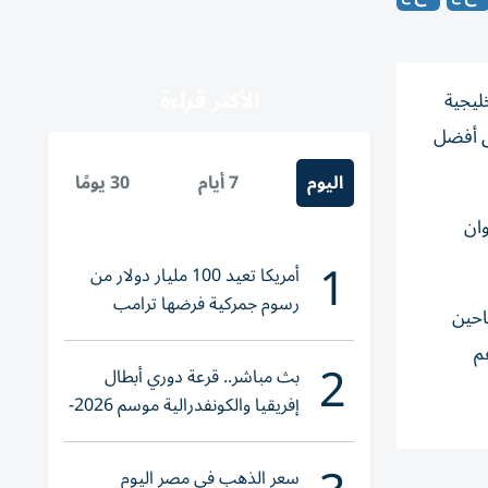
الأكثر قراءة
ليجية
ق أفضل
اليوم
7 أيام
30 يومًا
وان
1
أمريكا تعيد 100 مليار دولار من
رسوم جمركية فرضها ترامب
احين
م
2
بث مباشر.. قرعة دوري أبطال
إفريقيا والكونفدرالية موسم 2026-
2027
سعر الذهب في مصر اليوم