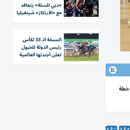
«دبي للسلة» يتعاقد
مع «الارتكاز» شينغيليا
النسخة الـ 33 لكأس
رئيس الدولة للخيول
تعلن أجندتها العالمية
 خطة