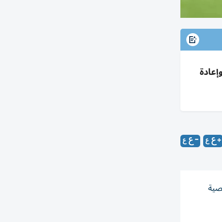
تمل، عقد طويل وأجر 5م€ محتمل وإعادة
خصية