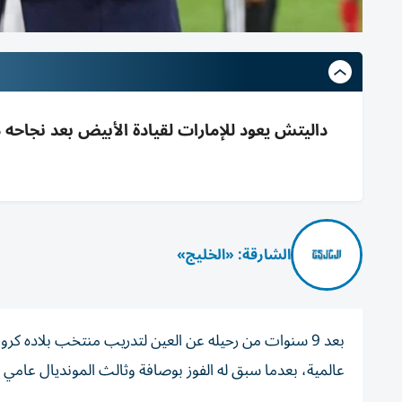
الشارقة: «الخليج»
بعد 9 سنوات من رحيله عن العين لتدريب منتخب بلاده كرو
عالمية، بعدما سبق له الفوز بوصافة وثالث المونديال عامي 2018 و2022، وقاد كذلك نخبة النجوم وفي مقدمتهم لوكا مودريتش.