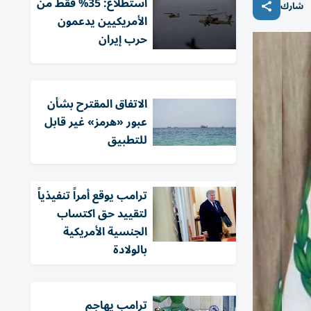
استطلاع: 35% فقط من
شارك
الأمريكيين يدعمون
حرب إيران
الاتفاق المقترح بشأن
عبور «هرمز» غير قابل
للتطبيق
ترامب يوقع أمراً تنفيذياً
لتقييد حق اكتساب
الجنسية الأمريكية
بالولادة
ترامب يهاجم