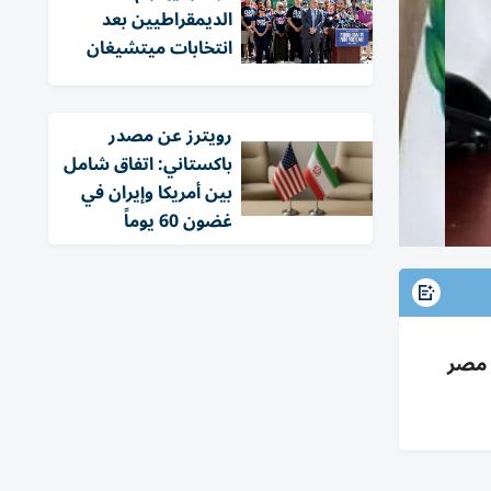
الديمقراطيين بعد
انتخابات ميتشيغان
‏رويترز عن مصدر
باكستاني: اتفاق شامل
بين أمريكا وإيران في
غضون 60 يوماً
 مصر