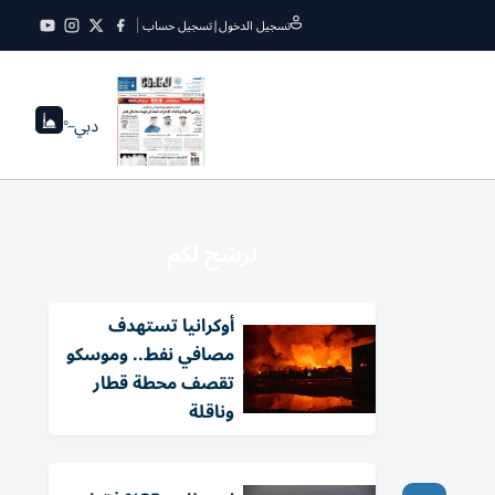
تسجيل الدخول
|
تسجيل حساب
دبي
--°
نرشح لكم
أوكرانيا تستهدف
مصافي نفط.. وموسكو
تقصف محطة قطار
وناقلة