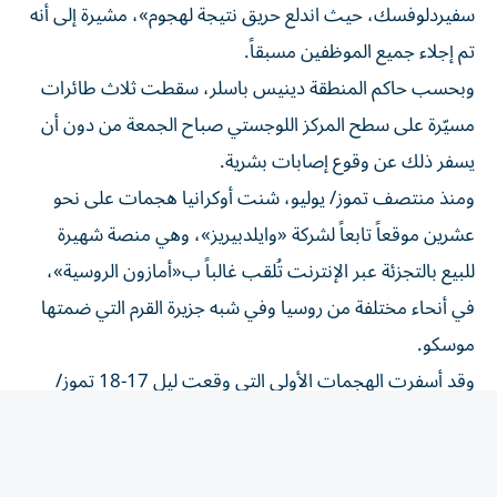
تم إجلاء جميع الموظفين مسبقاً.
وبحسب حاكم المنطقة دينيس باسلر، سقطت ثلاث طائرات
مسيّرة على سطح المركز اللوجستي صباح الجمعة من دون أن
يسفر ذلك عن وقوع إصابات بشرية.
ومنذ منتصف تموز/ يوليو، شنت أوكرانيا هجمات على نحو
عشرين موقعاً تابعاً لشركة «وايلدبيريز»، وهي منصة شهيرة
للبيع بالتجزئة عبر الإنترنت تُلقب غالباً ب«أمازون الروسية»،
في أنحاء مختلفة من روسيا وفي شبه جزيرة القرم التي ضمتها
موسكو.
وقد أسفرت الهجمات الأولى التي وقعت ليل 17-18 تموز/
يوليو عن مقتل ثمانية أشخاص وإصابة ما يقرب من 90 آخرين
في مواقع تقع بمقاطعتي موسكو وتامبوف بوسط البلاد الغربي.
ومذاك، استهدفت ضربات بطائرات مسيّرة أوكرانية مواقع