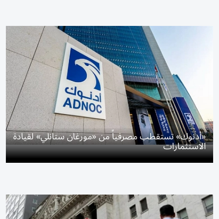
«أدنوك» تستقطب مصرفياً من «مورغان ستانلي» لقيادة
الاستثمارات