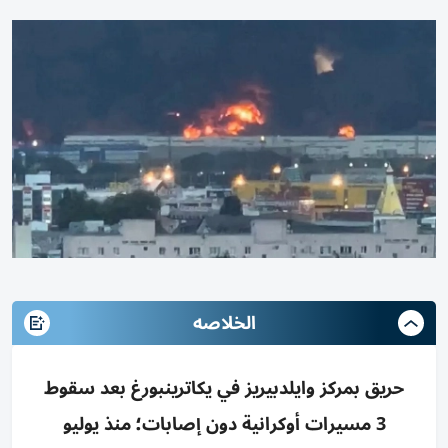
الخلاصه
حريق بمركز وايلدبيريز في يكاترينبورغ بعد سقوط
3 مسيرات أوكرانية دون إصابات؛ منذ يوليو