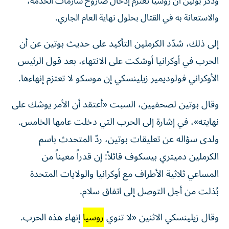
وذكر بوتين ⁠أن روسيا تعتزم إدخال ​صاروخ ‌سارمات ‌الخدمة،
والاستعانة به في ‌القتال بحلول ‌نهاية ⁠العام ‌الجاري.
إلى ذلك، شدّد الكرملين التأكيد على حديث بوتين عن أن
الحرب في أوكرانيا ‌أوشكت على الانتهاء، بعد قول الرئيس
الأوكراني فولوديمير زيلينسكي إن ​موسكو لا ⁠تعتزم إنهاءها.
وقال بوتين لصحفيين، السبت «أعتقد أن ‌الأمر يوشك على
نهايته»، ‌في إشارة إلى الحرب التي دخلت عامها الخامس.
ولدى سؤاله عن تعليقات بوتين، ردّ المتحدث باسم
الكرملين دميتري بيسكوف قائلاً: إن قدراً ‌معيناً من
المساعي ثلاثية الأطراف مع أوكرانيا والولايات المتحدة
بُذلت من ⁠أجل التوصل إلى اتفاق سلام.
وقال زيلينسكي الاثنين «لا تنوي
روسيا
إنهاء هذه الحرب.