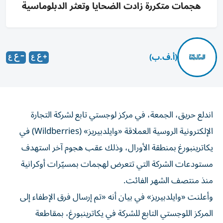
هجمات متكررة زادت الضحايا وتعثر الدبلوماسية
(أ.ف.ب)
اندلع حريق، الجمعة، في مركز لوجستي تابع لشركة التجارة
الإلكترونية الروسية العملاقة «وايلدبيريز» (Wildberries) في
يكاترينبورغ بمنطقة الأورال، وذلك عقب هجوم آخر استهدف
مستودعات الشركة التي تتعرض لهجمات بمسيّرات أوكرانية
منذ منتصف الشهر الفائت.
وأعلنت «وايلدبيريز» في بيان أنه «تم إرسال فرق الإطفاء إلى
المركز اللوجستي التابع للشركة في يكاترينبورغ، بمقاطعة
سفيردلوفسك، حيث اندلع حريق نتيجة لهجوم»، مشيرة إلى أنه