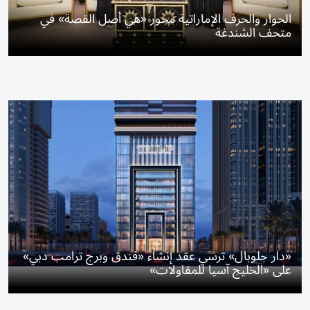
الحوار والحرف الإماراتية محور «هي أصل القصة» في
متحف الشندغة
«دار جلوبال» ترسي عقد إنشاء «فندق وبرج ترامب دبي»
على «الخليج آسيا للمقاولات»