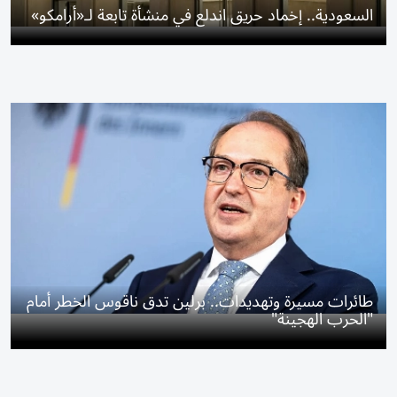
السعودية.. إخماد حريق اندلع في منشأة تابعة لـ«أرامكو»
طائرات مسيرة وتهديدات.. برلين تدق ناقوس الخطر أمام
"الحرب الهجينة"