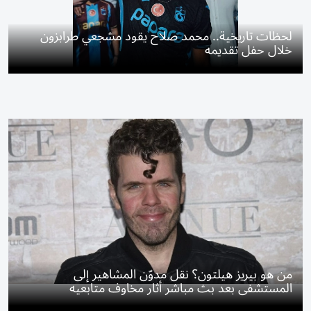
لحظات تاريخية.. محمد صلاح يقود مشجعي طرابزون
خلال حفل تقديمه
من هو بيريز هيلتون؟ نقل مدوّن المشاهير إلى
المستشفى بعد بث مباشر أثار مخاوف متابعيه