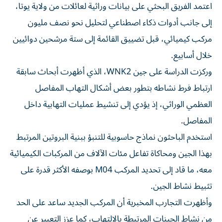
اعتمد الفريق البحثي على بيانات وراثية لعائلات من ولاية يوتا،
إلى جانب أدوات ذكاء اصطناعي لتحليل نحو نصف مليون
مركب كيميائي، قبل تضييق القائمة إلى ستة مرشحين دوائيين
خلال أسابيع.
وركزت الدراسة على جين WNK2، الذي أظهرت أبحاث سابقة
ارتباط فرط نشاطه بتطور بعض أشكال التهاب المفاصل
العظمي الوراثي، إذ يؤدي إلى تنشيط عمليات التهابية داخل
المفاصل.
استخدم الباحثون نماذج حاسوبية للتنبؤ ببنية البروتين المرتبط
بهذا الجين ومحاكاة تفاعل مئات الآلاف من المركبات الكيميائية
معه، ما قاد إلى تحديد المركب M04 بوصفه الأكثر قدرة على
تثبيط نشاط الجين.
وأظهرت التجارب المخبرية أن المركب الجديد ساعد على الحد
من نشاط الجينات المرتبطة بالالتهاب، كما عزز التعبير عن