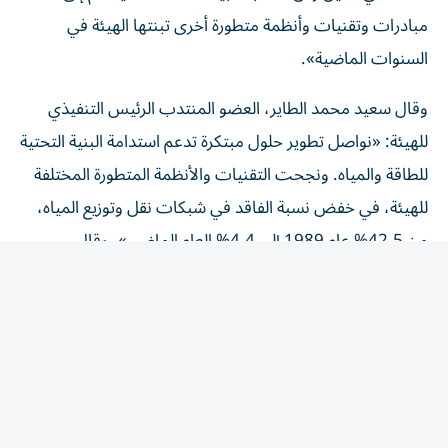
مبادرات وتقنيات وأنظمة متطورة أخرى تبنتها الهيئة في
السنوات الماضية».
وقال سعيد محمد الطاير، العضو المنتدب الرئيس التنفيذي
للهيئة: «نواصل تطوير حلول مبتكرة تدعم استدامة البنية التحتية
للطاقة والمياه. ونجحت التقنيات والأنظمة المتطورة المختلفة
للهيئة، في خفض نسبة الفاقد في شبكات نقل وتوزيع المياه،
من 42.5% عام 1989 إلى 4.4% العام الماضي». وقال
المهندس عبدالله عبيدالله، النائب التنفيذي للرئيس لقطاع
المياه والهندسة المدنية: «يتيح نظام «هيدرو إنسايت» مراقبة
نحو 1.1 مليون عداد مياه ذكي وفحص مختلف أنواع الأعطال
بصورة آلية. وقلّص النظام الوقت اللازم لفحص أعطال العدادات
الذكية من نحو 30 يوماً إلى ساعة واحدة فقط».