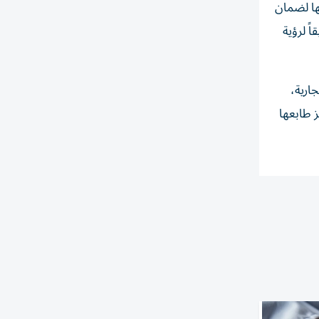
يها لضمان
ً لرؤية
جارية،
 طابعها