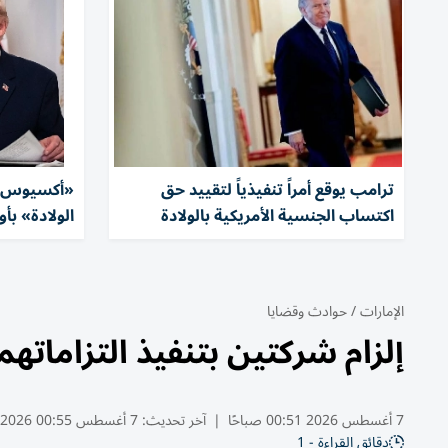
ترامب يوقع أمراً تنفيذياً لتقييد حق
«أكسيوس»:
اكتساب الجنسية الأمريكية بالولادة
الولادة» بأ
الإمارات
/
حوادث وقضايا
إلزام شركتين بتنفيذ التزاماتهما لمشتري ف
7 أغسطس 2026 00:51 صباحًا
|
آخر تحديث:
7 أغسطس 00:55 2026
دقائق القراءة - 1