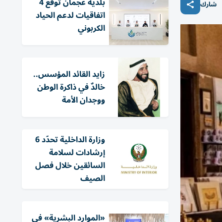
بلدية عجمان توقع 4
شارك
اتفاقيات لدعم الحياد
الكربوني
زايد القائد المؤسس..
خالدٌ في ذاكرة الوطن
ووجدان الأمة
وزارة الداخلية تحدّد 6
إرشادات لسلامة
السائقين خلال فصل
الصيف
«الموارد البشرية» في