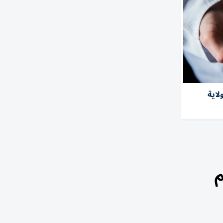
صابة بفطر خطِر في 27 ولاية