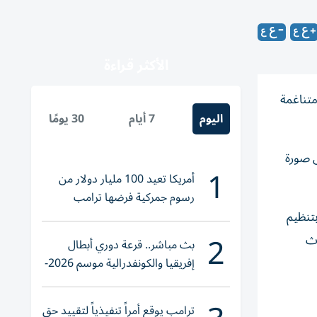
الأكثر قراءة
متناغمة
اليوم
7 أيام
30 يومًا
س صورة
1
أمريكا تعيد 100 مليار دولار من
رسوم جمركية فرضها ترامب
بتنظيم
2
وث
بث مباشر.. قرعة دوري أبطال
إفريقيا والكونفدرالية موسم 2026-
2027
ترامب يوقع أمراً تنفيذياً لتقييد حق