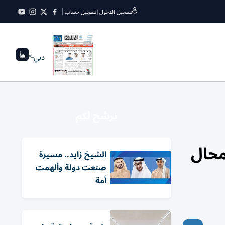
تسجيل الدخول
|
تسجيل حساب
دبي
--°
نرشح لكم
محال
الشيخ زايد.. مسيرة
صنعت دولة وألهمت
أمة