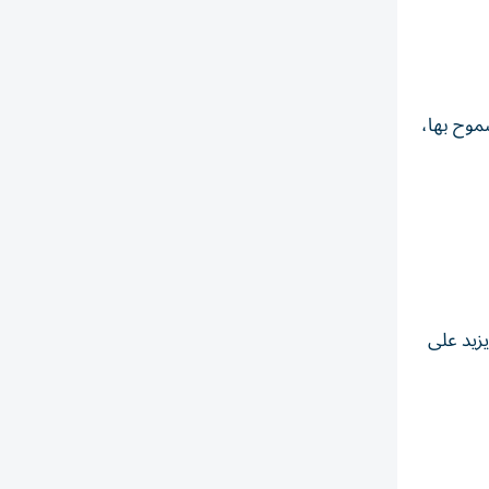
موح بها،
زيد على