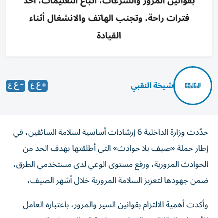
بقوانين المرور والسرعات، اتباع التعليمات، أخذ
فترات راحة، وتجنب الهاتف والانشغال أثناء
القيادة
شيخة النقبي
حدّدت وزارة الداخلية 6 إرشادات أساسية لسلامة السائقين، في
إطار حملة «صيف بلا حوادث» التي أطلقتها بهدف الحد من
الحوادث المرورية، ورفع مستوى الوعي لدى مستخدمي الطرق،
ضمن جهودها لتعزيز السلامة المرورية خلال أشهر الصيف،
وأكدت أهمية الالتزام بقوانين السير والمرور، باعتباره العامل