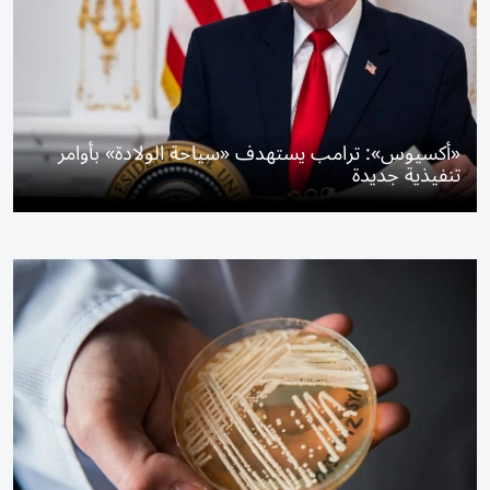
«أكسيوس»: ترامب يستهدف «سياحة الولادة» بأوامر
تنفيذية جديدة