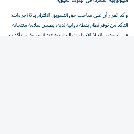
وأكد القرار أن على صاحب حق التسويق الالتزام بـ 8 إجراءات:
التأكد من توفر نظام يقظة دوائية لديه، يضمن سلامة منتجاته
في السوق، واتخاذ الإجراءات المناسبة عند الضرورة. والتأكد من
أن جميع المعلومات المرتبطة بتوازن المنافع والمخاطر للمنتج
الطبي، تُبلّغ إلى الوحدة التنظيمية، وفق الضوابط والشروط
الواردة في الدليل. وإنشاء نظام لجمع التقارير المتعلقة بالآثار
المعاكسة المشتبه فيها الخاصة بمنتجاته المتداولة، وتسجيلها
والإبلاغ عنها مع الالتزام بتشريعات حماية البيانات. ووضع
أنظمة لتتبع تقارير الآثار المعاكسة ومتابعتها مع الالتزام
بالتشريعات المعمول بها والمتعلقة بحماية البيانات، الاحتفاظ
ببيانات اليقظة الدوائية وتقارير السلامة المتعلقة بكل منتج
طبي، بحسب التشريعات المعمول بها. وتوفير شخص مؤهل
ونائب له شريطة أن يمتلكا معرفة نظرية وعملية كافية لأداء