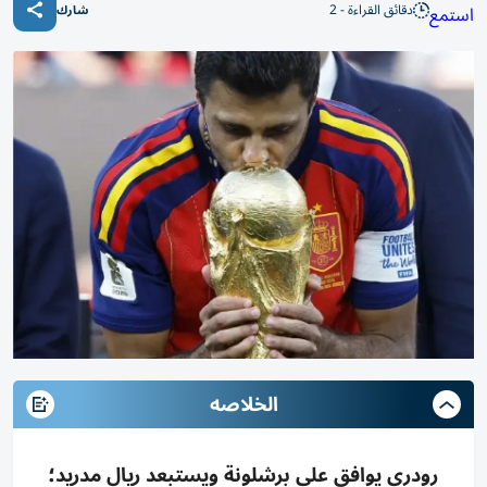
دقائق القراءة - 2
استمع
شارك
الخلاصه
رودري يوافق على برشلونة ويستبعد ريال مدريد؛