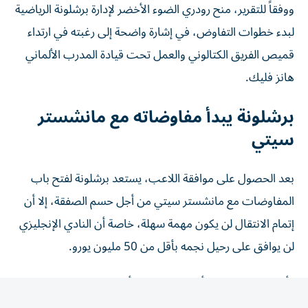
لبدء خطوات التفاوض، في إشارة واضحة إلى رغبته في ارتداء
قميص الفريق الكتالوني والعمل تحت قيادة المدرب الألماني
هانز فليك.
برشلونة يبدأ مفاوضاته مع مانشستر
سيتي
بعد الحصول على موافقة اللاعب، يستعد برشلونة لفتح باب
المفاوضات مع مانشستر سيتي من أجل حسم الصفقة، إلا أن
إتمام الانتقال لن يكون مهمة سهلة، خاصة أن النادي الإنجليزي
لن يوافق على رحيل نجمه بأقل من 50 مليون يورو.
وأشارت "ماركا" إلى أن إدارة برشلونة أكدت بشكل غير رسمي
وجود تحركات بالفعل للتعاقد مع لاعب الوسط الإسباني، في