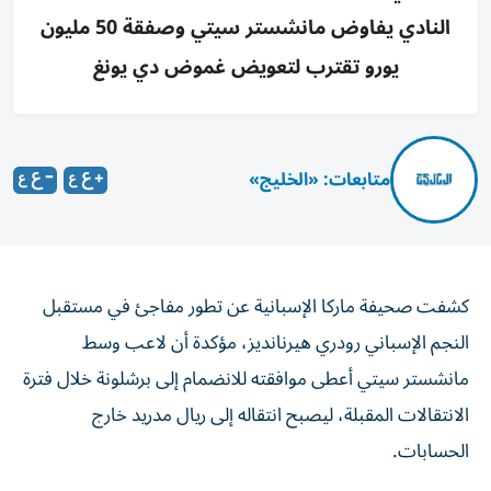
النادي يفاوض مانشستر سيتي وصفقة 50 مليون
يورو تقترب لتعويض غموض دي يونغ
متابعات: «الخليج»
كشفت صحيفة ماركا الإسبانية عن تطور مفاجئ في مستقبل
النجم الإسباني رودري هيرنانديز، مؤكدة أن لاعب وسط
مانشستر سيتي أعطى موافقته للانضمام إلى برشلونة خلال فترة
الانتقالات المقبلة، ليصبح انتقاله إلى ريال مدريد خارج
الحسابات.
ووفقاً للتقرير، منح رودري الضوء الأخضر لإدارة برشلونة الرياضية