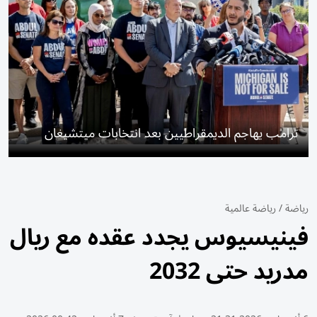
ترامب يهاجم الديمقراطيين بعد انتخابات ميتشيغان
رياضة
/
رياضة عالمية
فينيسيوس يجدد عقده مع ريال
مدريد حتى 2032