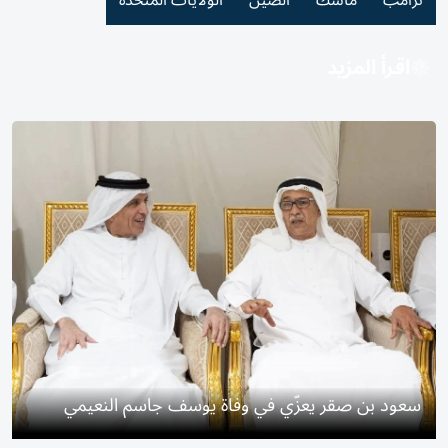
ترامب
ماسك
الصين
الولايات المتحدة
اقرأ المزيد
سعود بن صقر يعزّي في وفاة يوسف جاسم النعيمي