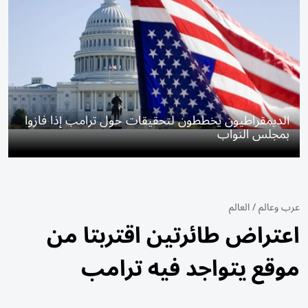
الديمقراطيون يخططون لتحقيقات حول ترامب إذا فازوا
بمجلس النواب
عرب وعالم
/
العالم
اعتراض طائرتين اقتربتا من
موقع يتواجد فيه ترامب