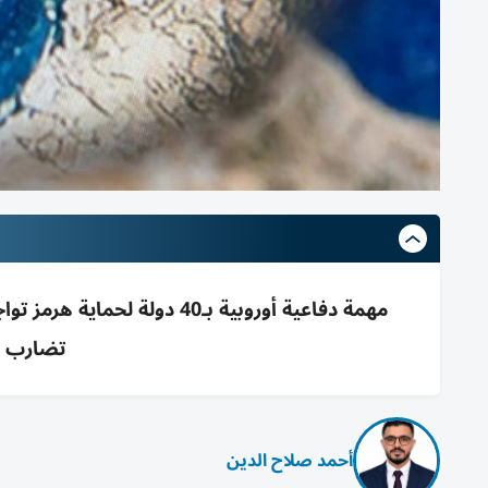
مهمة دفاعية أوروبية بـ40 د
تضارب ص
أحمد صلاح الدين