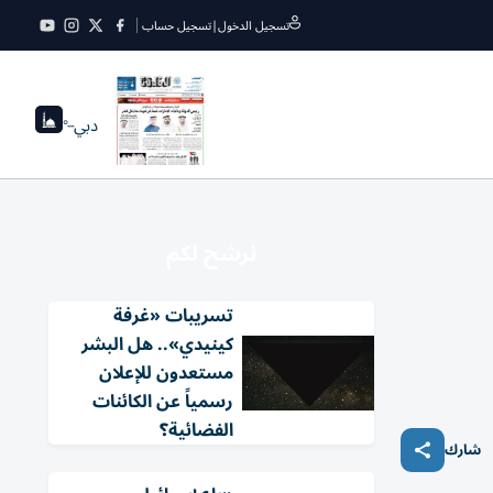
تسجيل الدخول
|
تسجيل حساب
دبي
--°
نرشح لكم
تسريبات «غرفة
كينيدي».. هل البشر
مستعدون للإعلان
رسمياً عن الكائنات
الفضائية؟
شارك