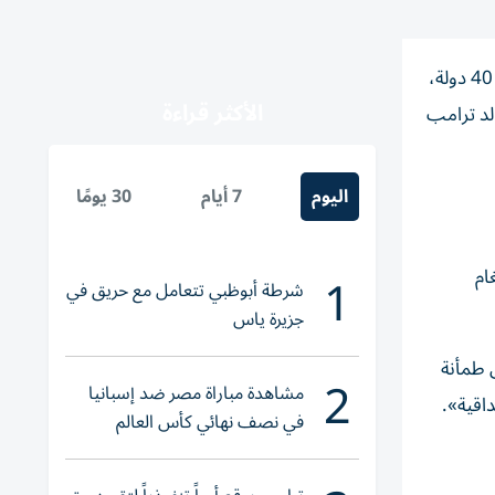
دخلت أزمة مضيق هرمز مرحلة جديدة من التجاذب الدولي مع إعلان بريطانيا وفرنسا تفاصيل مهمتهما الدفاعية الجديدة التي تضم 40 دولة،
الأكثر قراءة
لد ترامب
اليوم
7 أيام
30 يومًا
1
لغام
شرطة أبوظبي تتعامل مع حريق في
جزيرة ياس
 طمأنة
2
مشاهدة مباراة مصر ضد إسبانيا
اقية».
في نصف نهائي كأس العالم
لناشئات اليد 2026