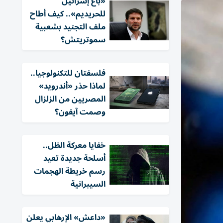
«باع إسرائيل
للحريديم».. كيف أطاح
ملف التجنيد بشعبية
سموتريتش؟
فلسفتان للتكنولوجيا..
لماذا حذر «أندرويد»
المصريين من الزلزال
وصمت آيفون؟
خفايا معركة الظل..
أسلحة جديدة تعيد
رسم خريطة الهجمات
السيبرانية
«داعش» الإرهابي يعلن