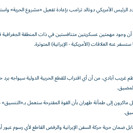
ت حساس؛ حيث هدد الرئيس الأمريكي دونالد ترامب بإعادة تفعيل «مشروع الحرية» واس
ون أن وجود مهمتين عسكريتين متنافستين في ذات المنطقة الجغرافية 
سفر عنه العلاقات (الأمريكية - الإيرانية) المتوترة.
، كاظم غريب آبادي، من أن أي اقتراب للقطع الحربية الدولية سيواجه برد 
المضيق.
 ماكرون إلى طمأنة طهران بأن القوة المقترحة ستعمل بـ«التنسيق» 
ضيق.
ل ضمان حرية حركة السفن الإيرانية والرفض القاطع لأي رسوم عبور أو