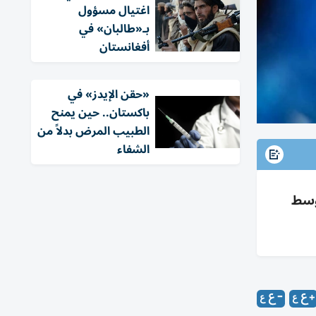
اغتيال مسؤول
بـ«طالبان» في
أفغانستان
«حقن الإيدز» في
باكستان.. حين يمنح
الطبيب المرض بدلاً من
الشفاء
ي وسط