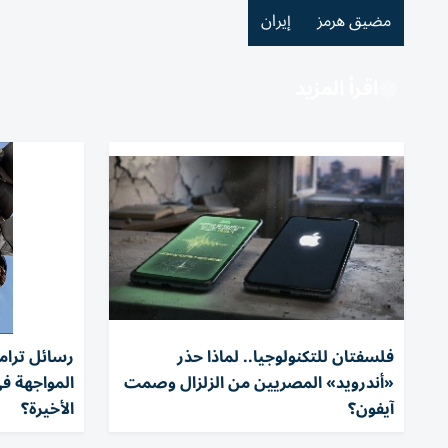
مضيق هرمز
إيران
اقرأ المزيد
فلسفتان للتكنولوجيا.. لماذا حذر
رسائل ترام
«أندرويد» المصريين من الزلزال وصمت
المواجهة في
آيفون؟
الأخيرة؟