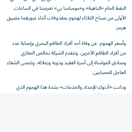
النفط الخام «الباهية» و«مومباسا بي» تعرضتا في الساعات
الأولى من صباح الثلاثاء لهجوم بمقذوفات أثناء عبورهما مضيق
هرمز.
وأسفر الهجوم، عن وفاة أحد أفراد الطاقم البحري وإصابة عدد
من أفراد الطاقم الآخرين. وتتقدم الشركة بخالص التعازي
وصادق المواساة إلى أسرة الفقيد وذويه وزملائه، وتتمنى الشفاء
العاجل للمصابين.
ودانت «أدنوك للإمداد والخدمات» بشدة هذا الهجوم الذي
استهدف سفناً مدنية وأفراد الطواقم البحرية الأبرياء العاملين
على متنها، وتواصل التنسيق بشكل وثيق مع فرق الاستجابة
للطوارئ والجهات المعنية الأخرى.
وقد تعرضت الناقلة «الباهية»، وهي ناقلة نفط خام عملاقة