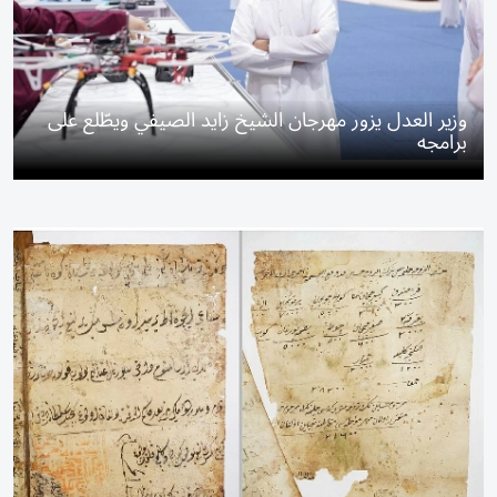
وزير العدل يزور مهرجان الشيخ زايد الصيفي ويطّلع على
برامجه