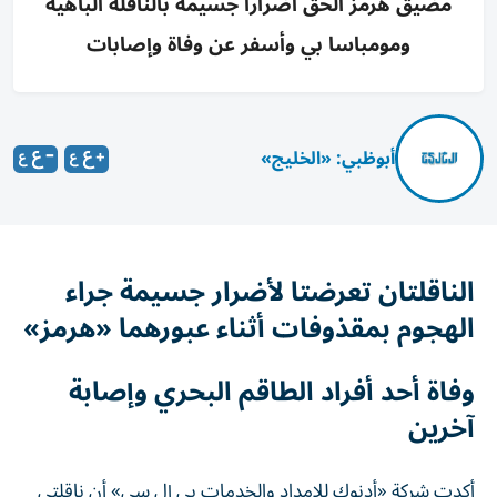
مضيق هرمز ألحق أضراراً جسيمة بالناقلة الباهية
ومومباسا بي وأسفر عن وفاة وإصابات
أبوظبي: «الخليج»
الناقلتان تعرضتا لأضرار جسيمة جراء
الهجوم بمقذوفات أثناء عبورهما «هرمز»
وفاة أحد أفراد الطاقم البحري وإصابة
آخرين
أكدت شركة «أدنوك للإمداد والخدمات بي إل سي» أن ناقلتي