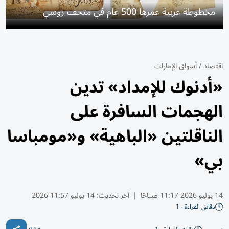
مخطوطة عربية عمرها 500 عام في متحف روسي
اقتصاد
/
أسواق الإمارات
«أدنوك للإمداد» تدين
الهجمات السافرة على
الناقلتين «الباهية» و«مومباسا
بي»
14 يوليو 2026 11:17 صباحًا
|
آخر تحديث:
14 يوليو 11:57 2026
دقائق القراءة - 1