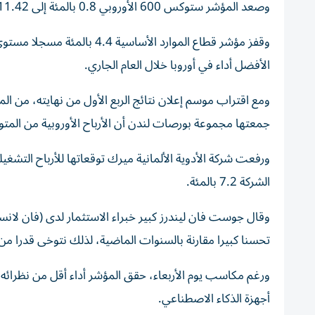
وصعد ⁠المؤشر ستوكس 600 الأوروبي 0.8 بالمئة ‌إلى 611.42 نقطة، بعد أن ‌كان انخفض واحدا بالمئة أمس الثلاثاء.
وقفز مؤشر قطاع الموارد الأسا
الأفضل أداء في أوروبا ⁠خلال العام الجاري.
ومع اقتراب موسم إعلان نتائج الربع الأول من نهايته، من ال
جمعتها مجموعة بورصات لندن أن الأرباح الأوروبية من المتوقع أن تكون زادت .2
ورفعت شركة الأدوية الألمانية ميرك توقعاتها ‌للأرباح التشغ
الشركة 7.2 بالمئة.
وقال جوست ⁠فان ليندرز كبير خبراء الاستثمار لدى (فان لانس
تحسنا كبيرا مقارنة بالسنوات ​الماضية، ‌لذلك نتوخى قدرا م
ورغم مكاسب يوم الأربعاء، حقق المؤشر أداء أقل من نظرائه
أجهزة الذكاء الاصطناعي.