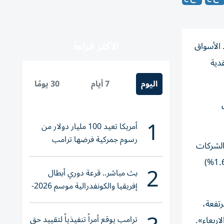
الأكثر قراءة
 الأسواق
دية
اليوم
7 أيام
30 يومًا
1
أمريكا تعيد 100 مليار دولار من
رسوم جمركية فرضها ترامب
الشركات
السبع هي إنفيديا (+2.3%) وأبل (+1.38%) ومايكروسوف (-0.63%) وألفابت (+3.94%) وميتا بلاتفورمز (+2.26%) وأمازون (+1.62%)
2
بث مباشر.. قرعة دوري أبطال
إفريقيا والكونفدرالية موسم 2026-
2027
رتفعة،
ترامب يوقع أمراً تنفيذياً لتقييد حق
اربعاء».