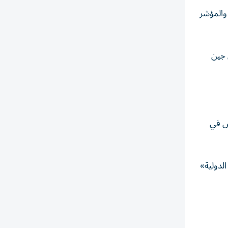
ي، مقارنة مع ارتفاع المؤشر ستاندرد اند بورز 500 بنسبة 13.8 بالمئة والمؤشر
 جين
ش في
لدولية»