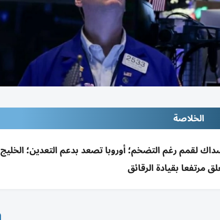
الخلاصة
تكنولوجيا والعمالقة السبعة ترفع S&P وناسداك لقمم رغم التضخم؛ أوروبا تصعد بدعم التعدين؛ الخ
لق مرتفعا بقيادة الرقائق