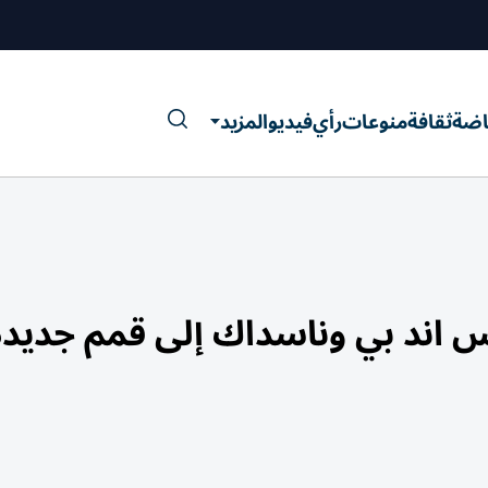
اضة
ثقافة
منوعات
رأي
فيديو
المزيد
س اند بي وناسداك إلى قمم جديدة