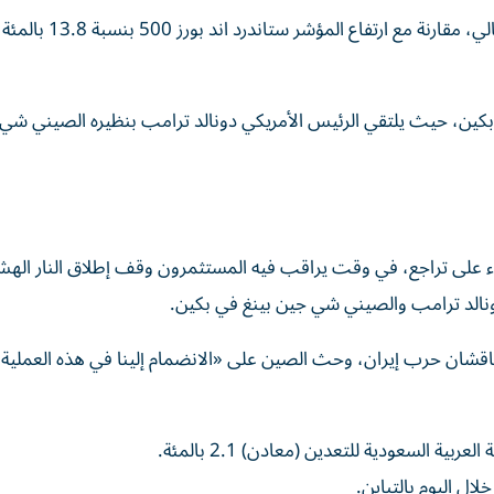
وتقدم المؤشر ستوكس ⁠600 بواقع 4.7 بالمئة خلال الربع ‌الحال
بكين، حيث يلتقي الرئيس الأمريكي دونالد ترامب بنظيره الصيني شي
ء على تراجع، في وقت يراقب فيه المستثمرون وقف إطلاق النار ‌اله
نالد ترامب والصيني ​شي ⁠جين بينغ في بكين.
قشان حرب إيران، ‌وحث الصين على «الانضمام إلينا في هذه العملية ا
ل اليوم بالتباين.