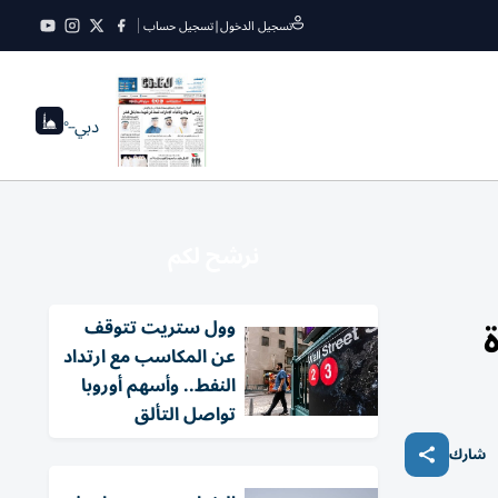
تسجيل الدخول
|
تسجيل حساب
دبي
--°
نرشح لكم
وول ستريت تتوقف
عن المكاسب مع ارتداد
النفط.. وأسهم أوروبا
تواصل التألق
شارك