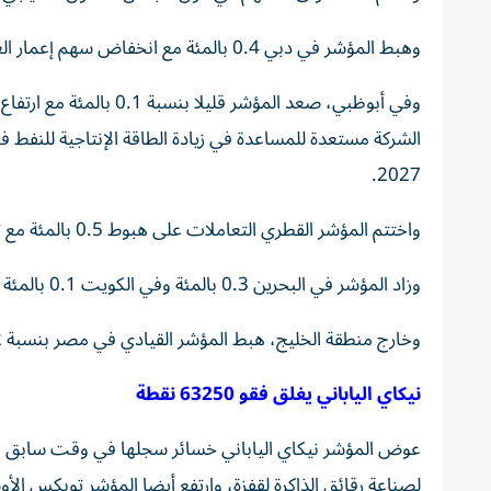
وهبط المؤشر في دبي 0.4 بالمئة مع انخفاض سهم إعمار العقارية القيادي 0.9 بالمئة.
الشركة مستعدة للمساعدة في زيادة ​الطاقة ‌الإنتاجية للنفط ف
2027.
واختتم المؤشر القطري التعاملات على هبوط 0.5 بالمئة مع تراجع سهم بنك قطر الوطني 1.1 بالمئة.
وزاد المؤشر في ⁠البحرين 0.3 بالمئة وفي الكويت 0.1 بالمئة لكنه تراجع ​في سلطنة عمان 1.3 بالمئة.
وخارج منطقة الخليج، هبط المؤشر القيادي في مصر بنسبة 1.2 بالمئة مع تراجع أغلب الأسهم ⁠المدرجة عليه.
نيكاي الياباني يغلق فقو 63250 ‌نقطة
عوض المؤشر نيكاي الياباني خسائر سجلها في وقت سابق من 
لصناعة رقائق ‌الذاكرة لقفزة، وارتفع أيضا المؤشر توبكس الأو