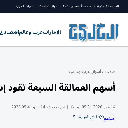
الجمعة ٢٤ صفر ١٤٤٨ ه - ٠٧ أغسطس ٢٠٢٦
|
مواقيت الصلاة
|
درجات الحرارة
الإمارات
عرب وعالم
اقتصاد
ري
اقتصاد
/
أسواق عربية وعالمية
أسهم العمالقة السبعة تقود إ
14 مايو 2026 05:31 صباحًا
|
آخر تحديث:
14 مايو 05:41 2026
دقائق القراءة - 5
استمع