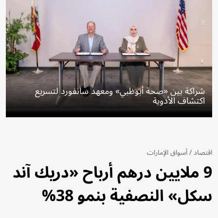
شراكة بين «صحة أبوظبي» ومعهد سانفورد لتسريع
اكتشاف الأدوية
اقتصاد
/
أسواق الإمارات
9 ملايين درهم أرباح «دريك آند
سكل» النصفية بنمو 38%