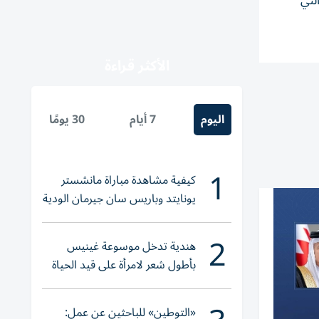
لتي
الأكثر قراءة
اليوم
7 أيام
30 يومًا
1
كيفية مشاهدة مباراة مانشستر
يونايتد وباريس سان جيرمان الودية
والقنوات الناقلة
2
هندية تدخل موسوعة غينيس
بأطول شعر لامرأة على قيد الحياة
«التوطين» للباحثين عن عمل: