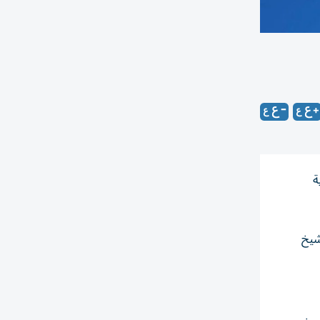
ة
شيخ