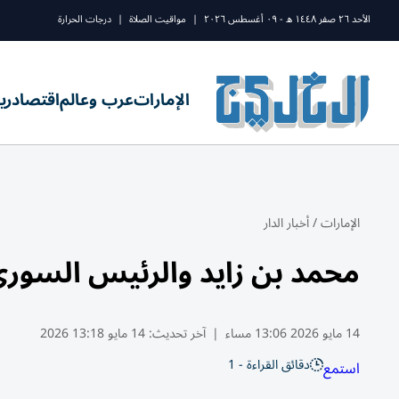
الأحد ٢٦ صفر ١٤٤٨ ه - ٠٩ أغسطس ٢٠٢٦
|
مواقيت الصلاة
|
درجات الحرارة
الإمارات
عرب وعالم
اقتصاد
ري
الإمارات
/
أخبار الدار
محمد بن زايد والرئيس السوري 
14 مايو 2026 13:06 مساء
|
آخر تحديث:
14 مايو 13:18 2026
دقائق القراءة - 1
استمع