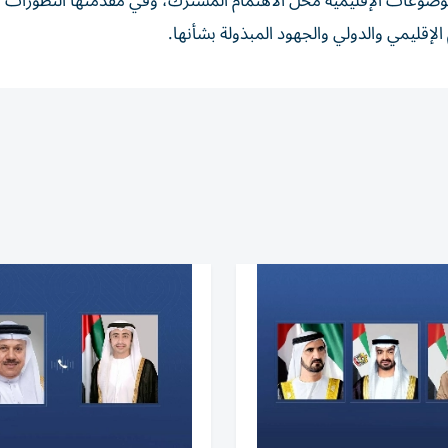
موضوعات الإقليمية محل الاهتمام المشترك، وفي مقدمتها التطورات ا
لإقليمي والدولي والجهود المبذولة بشأنها.