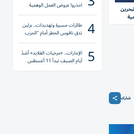
3
احذروا عروض العمل الوهمية
لبحرين
وتحققوا عبر «الباركود»
مية
4
طائرات مسيرة وتهديدات.. برلين
تدق ناقوس الخطر أمام "الحرب
الهجينة"
5
الإمارات.. «مرخيات القلايد» أشدّ
أيام الصيف تبدأ 11 أغسطس
شارك