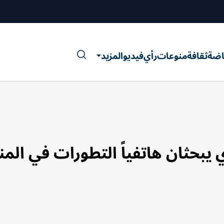
اضة
ثقافة
منوعات
رأي
فيديو
المزيد
يبحثان هاتفياً التطورات في الم