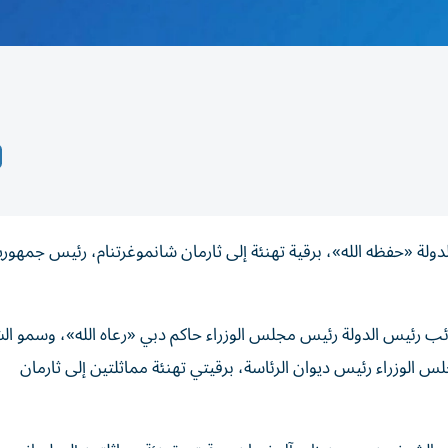
ة «حفظه الله»، برقية تهنئة إلى ثارمان شانموغرتنام، رئيس جمهوري
 رئيس الدولة رئيس مجلس الوزراء حاكم دبي «رعاه الله»، وسمو ال
 الوزراء رئيس ديوان الرئاسة، برقيتي تهنئة مماثلتين إلى ثارمان