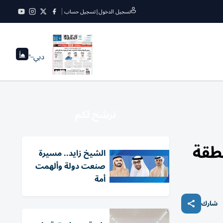
تسجيل الدخول
|
تسجيل حساب
دبي
--°
نرشح لكم
نطقة
الشيخ زايد.. مسيرة
صنعت دولة وألهمت
أمة
شارك