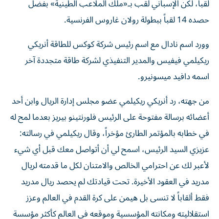
لقباً، لكن الإسباني لقب بـ«ملك الملاعب الطينية» بفضل
حصده 14 لقباً ببطولة رولان غاروس الفرنسية.
وورد اسم نادال مع اسم رئيس شركة كوكس للطاقة أنريكي
ريكيلمي فيفيس والمدير التنفيذي لشركة طاقة متجددة آخر
اسمه دافيد ميسونيرو.
من جهته، رد أنريكي ريكيلمي عضو مجلس إدارة الريال وابن أحد
أعضائه برسالة مفتوحة على الرئيس فلورنتينو بيريز بعدما لمح له
في خطابه بالمؤتمر الطارئ مؤخراً، وقال ريكيلمي في رسالته:
عزيزي السيد الرئيس، اسمح لي أن أتواصل معك قبل أي شيء
لأعبر لك عن احترامي الخالص والامتنان لكل ما قدمته لريال
مدريد في العقود الأخيرة. تحت قيادتك لم يحصد ريال مدريد
فقط ألقاباً لا تنسى بل هيمن على كرة القدم في العالم وعزز
استقلاليته ومكانته المؤسسية وموقعه في العالم كأكثر مؤسسة