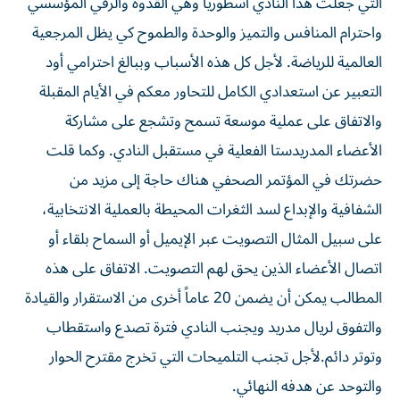
التي جعلت هذا النادي أسطورياً وهي القدوة والرقي المؤسسي
واحترام المنافس والتميز والوحدة والطموح كي يظل المرجعية
العالمية للرياضة. لأجل كل هذه الأسباب وببالغ احترامي أود
التعبير عن استعدادي الكامل للتحاور معكم في الأيام المقبلة
والاتفاق على عملية موسعة تسمح وتشجع على مشاركة
الأعضاء المدريدستا الفعلية في مستقبل النادي. وكما قلت
حضرتك في المؤتمر الصحفي هناك حاجة إلى مزيد من
الشفافية والإبداع لسد الثغرات المحيطة بالعملية الانتخابية،
على سبيل المثال التصويت عبر الإيميل أو السماح بلقاء أو
اتصال الأعضاء الذين يحق لهم التصويت. الاتفاق على هذه
المطالب يمكن أن يضمن 20 عاماً أخرى من الاستقرار والقيادة
والتفوق لريال مدريد ويجنب النادي فترة تصدع واستقطاب
وتوتر دائم.لأجل تجنب التلميحات التي تخرج مقترح الحوار
والتوحد عن هدفه النهائي.