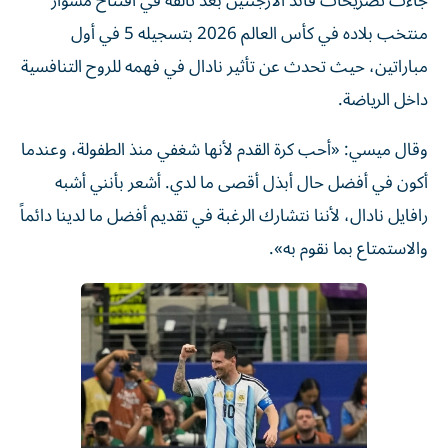
جاءت تصريحات قائد الأرجنتين بعد تألقه في افتتاح مشوار
منتخب بلاده في كأس العالم 2026 بتسجيله 5 في أول
مباراتين، حيث تحدث عن تأثير نادال في فهمه للروح التنافسية
داخل الرياضة.
وقال ميسي: «أحب كرة القدم لأنها شغفي منذ الطفولة، وعندما
أكون في أفضل حال أبذل أقصى ما لدي. أشعر بأنني أشبه
رافايل نادال، لأننا نتشارك الرغبة في تقديم أفضل ما لدينا دائماً
والاستمتاع بما نقوم به».