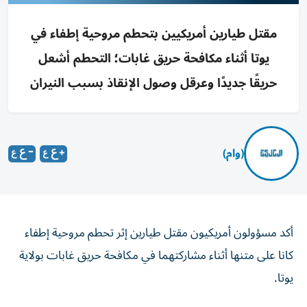
مقتل طيارين أمريكيين بتحطم مروحية إطفاء في
يوتا أثناء مكافحة حريق غابات؛ التحطم أشعل
حريقًا جديدًا وعرقل وصول الإنقاذ بسبب النيران
(وام)
أكد مسؤولون أمريكيون مقتل طيارين إثر تحطم مروحية إطفاء
كانا على متنها أثناء مشاركتهما في مكافحة حريق غابات بولاية
يوتا.
وتحطمت المروحية، وهي من طراز «سيكورسكي سكاي كرين»،