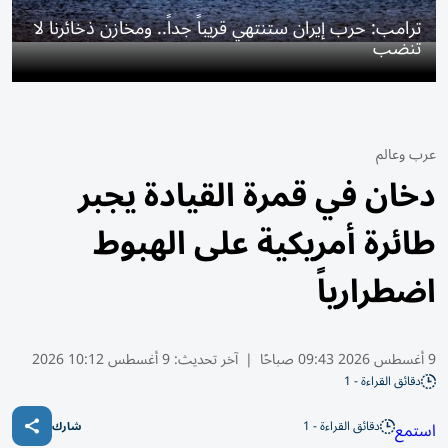
ترامب: حرب إيران ستنتهي قريباً جداً.. ومخازن ذخائرنا لا
تنضب
عرب وعالم
دخان في قمرة القيادة يجبر
طائرة أمريكية على الهبوط
اضطرارياً
9 أغسطس 2026 09:43 صباحًا
|
آخر تحديث:
9 أغسطس 10:12 2026
دقائق القراءة - 1
دقائق القراءة - 1
استمع
شارك