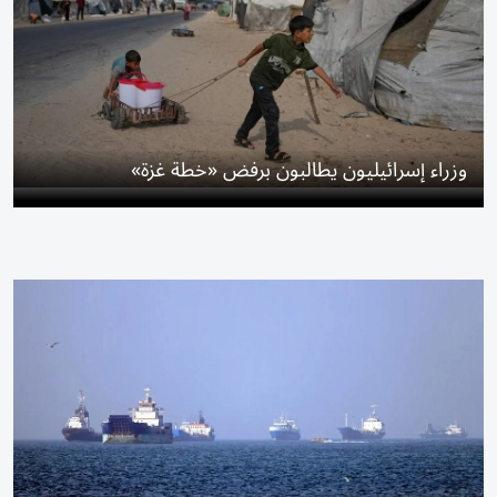
وزراء إسرائيليون يطالبون برفض «خطة غزة»