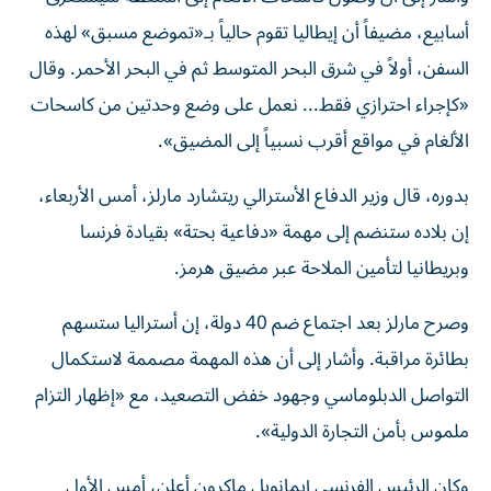
أسابيع، مضيفاً أن إيطاليا تقوم حالياً بـ«تموضع مسبق» لهذه
السفن، أولاً في شرق البحر المتوسط ثم في البحر الأحمر. وقال
«كإجراء احترازي فقط... نعمل على وضع وحدتين من كاسحات
الألغام في مواقع أقرب نسبياً إلى المضيق».
بدوره، قال وزير الدفاع الأسترالي ريتشارد مارلز، أمس الأربعاء،
إن بلاده ستنضم إلى مهمة «دفاعية بحتة» بقيادة فرنسا
وبريطانيا لتأمين الملاحة عبر مضيق هرمز.
وصرح مارلز بعد اجتماع ضم 40 دولة، إن أستراليا ستسهم
بطائرة مراقبة. وأشار إلى أن هذه المهمة مصممة لاستكمال
التواصل الدبلوماسي وجهود خفض التصعيد، مع «إظهار التزام
ملموس بأمن التجارة الدولية».
وكان الرئيس الفرنسي إيمانويل ماكرون أعلن، أمس الأول