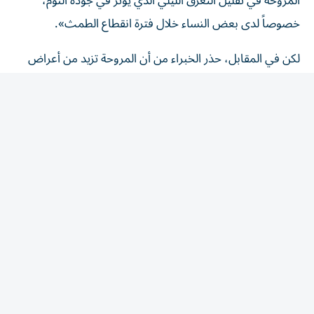
خصوصاً لدى بعض النساء خلال فترة انقطاع الطمث».
لكن في المقابل، حذر الخبراء من أن المروحة تزيد من أعراض
الحساسية، إذا كانت غير نظيفة، لأنها تنقل الغبار والعفن في
الهواء. كما يؤدي تدفق الهواء المستمر إلى جفاف الجلد
والعينين والفم، ما يسبب احتقان الأنف أو تهيج الحلق لدى
بعض الأشخاص.
وينصح الخبراء بتنظيف المروحة بانتظام، واختيار نوع هادئ
وسهل التنظيف، مع إمكانية الاعتماد على وسائل أخرى للحفاظ
على برودة الجسم، مثل ارتداء ملابس نوم خفيفة، واستخدام
أغطية مناسبة، وتجنب المنبهات والأطعمة الثقيلة قبل النوم.
المقالة التالية