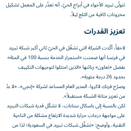
تتولّى تبريد الأجواء في أبراج الحيّ، أنه تعذّر على المعمل تشكيل
مخزونات كافية من الثلج ليلاً.
تعزيز القدرات
لاحقاً، أكّدت الشركة التي تشغّل في الحيّ ثاني أكبر شبكة تبريد
في فرنسا أنها ضمنت «استمرار الخدمة بنسبة 100 في المئة»
بفضل «تعاون» زبائنها «الذين امتثلوا لتوجيهات التكييف
بحدود 26 درجة مئوية».
وصرّح فرنك لاكروا، المدير العام المساعد لشركة «إنجي»، «لا بدّ
من تعزيز متانة الشبكة مستقبلاً».
لكن بالنسبة إلى باسكال ستابات، لا تشكّل قدرة شبكات التبريد
على مواجهة درجات حرارة شديدة الارتفاع مشكلة من الناحية
التقنية، وأوضح: «تشغَّل شبكات تبريد في السعودية؛ لذا من