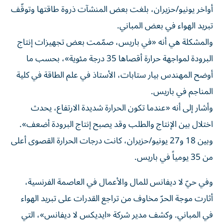
أواخر يونيو/حزيران، بلغت بعض المنشآت ذروة طاقتها وتوقّف
تبريد الهواء في بعض المباني.
والمشكلة هي أنه «في باريس، صمّمت بعض تجهيزات إنتاج
البرودة لمواجهة حرارة أقصاها 35 درجة مئوية»، بحسب ما
أوضح المهندس بيار ستابات، الأستاذ في علم الطاقة في كلية
المناجم في باريس.
وأشار إلى أنه «عندما تكون الحرارة شديدة الارتفاع، يحدث
اختلال بين الإنتاج والطلب وقد يصبح إنتاج البرودة أضعف».
وبين 18 و27 يونيو/حزيران، كانت درجات الحرارة القصوى أعلى
من 35 يومياً في باريس.
وفي حيّ لا ديفانس للمال والأعمال في العاصمة الفرنسية،
أثارت موجة الحرّ مخاوف من تراجع القدرات على تبريد الهواء
في المباني. وكشف مدير شركة «ايديكس لا ديفانس»، التي