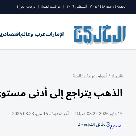
الجمعة ٢٤ صفر ١٤٤٨ ه - ٠٧ أغسطس ٢٠٢٦
|
مواقيت الصلاة
|
درجات الحرارة
الإمارات
عرب وعالم
اقتصاد
ري
اقتصاد
/
أسواق عربية وعالمية
الذهب يتراجع إلى أدنى مستوى
15 مايو 2026 08:22 صباحًا
|
آخر تحديث:
15 مايو 08:23 2026
دقائق القراءة - 2
استمع