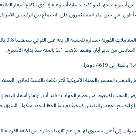
 أسبوع متجها نحو تكبد خسارة أسبوعية إذ أدى ارتفاع أسعار الطاقة ‌
أطول، ​في حين ⁠يركز المستثمرون على الاجتماع بين الرئيسين الأمريكي
بحلول ‌الساعة 0205 بتوقيت جرينتش، وواصل
جعل الذهب المسعر بالعملة الأمريكية أكثر تكلفة بالنسبة لحائزي العملا
عرض الذهب لضغوط من جميع ​الجهات - فقد أدى ارتفاع أسعار النفط إ
ارتفاع ليصبح المعدن النفيس ضحية تعيسة الحظ لتجدد شكوك السوق ح
تفعت عوائد سندات الخزانة الأمريكية ⁠القياسية لأجل 10 سنوات إلى أعلى مستوى لها في عام تقريبا مما زاد من تكلفة الفرصة 