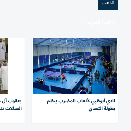
الذهب
اقرأ المزيد
نادي أبوظبي لألعاب المضرب ينظم
يعقوب آل ع
بطولة التحدي
الصالات تث