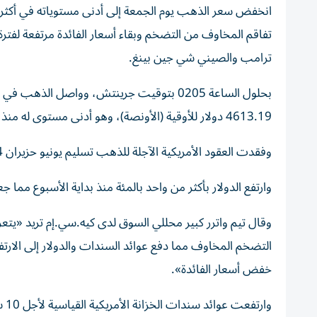
انخفض سعر الذهب يوم الجمعة إلى أدنى مستوياته في أكثر من
تفاقم المخاوف من التضخم وبقاء أسعار الفائدة مرتفعة لفترة 
ترامب ‌والصيني شي جين بينغ.
4613.19 دولار للأوقية (الأونصة)، وهو أدنى ‌مستوى له منذ السادس من مايو أيار. وهبط الذهب 2.1 بالمئة منذ ⁠بداية الأسبوع.
وفقدت العقود الأمريكية الآجلة للذهب تسليم يونيو حزيران 1.4 بالمئة إلى 4619 دولارا.
وارتفع الدولار بأكثر من واحد بالمئة منذ بداية الأسبوع مما 
وقال تيم واترر كبير محللي السوق لدى كيه.سي.إم تريد «يت
التضخم المخاوف مما ‌دفع عوائد السندات والدولار إلى ال
خفض أسعار الفائدة».
وار