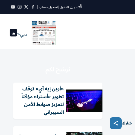
تسجيل الدخول
|
تسجيل حساب
دبي
--°
نرشح لكم
«أوبن إيه آي» توقف
تطوير «أسترا» مؤقتاً
لتعزيز ضوابط الأمن
السيبراني
شارك