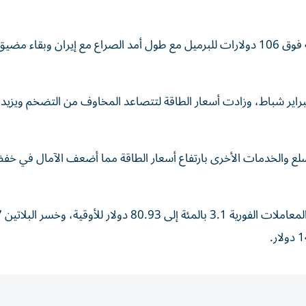
وكسب سعر خام برنت 5.5 بالمئة هذا ​الأسبوع ليجري ‌تداوله فوق 106 دولارات للبرميل مع طول أمد الصراع مع إيران ‌وبق
حرب في أواخر فبراير شباط، وزادت أسعار الطاقة لتتصاعد المخاوف من التضخم ‌ويزي
سلع والخدمات الأخرى بارتفاع ‌أسعار الطاقة مما أضعف الآمال في خ