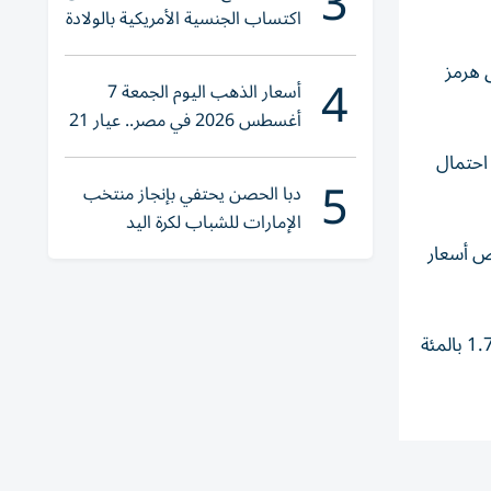
3
اكتساب الجنسية الأمريكية بالولادة
اء مضيق هرمز
4
أسعار الذهب اليوم الجمعة 7
أغسطس 2026 في مصر.. عيار 21
يقترب من هذا الرقم
د احتمال
5
دبا الحصن يحتفي بإنجاز منتخب
الإمارات للشباب لكرة اليد
فض أسعار
وبالنسبة للمعادن النفيسة ​الأخرى، انخفض سعر الفضة في المعاملات الفورية 3.1 بالمئة إلى 80.93 دولار للأوقية، وخسر البلاتين 1.7 بالمئة