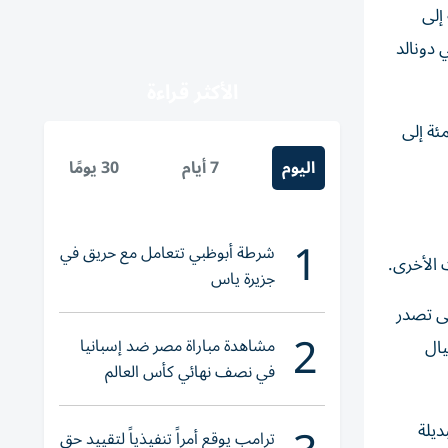
إلى
 دونالد
الأكثر قراءة
 الذهب في المعاملات الفورية خسائره للجلسة الرابعة على التوالي منخفضا 0.8 بالمئة إلى
اليوم
7 أيام
30 يومًا
1
شرطة أبوظبي تتعامل مع حريق في
ت الأخرى.
جزيرة ياس
لى تصدر
2
مشاهدة مباراة مصر ضد إسبانيا
يال
في نصف نهائي كأس العالم
لناشئات اليد 2026
البديلة
ترامب يوقع أمراً تنفيذياً لتقييد حق