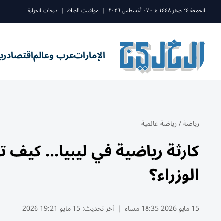
الجمعة ٢٤ صفر ١٤٤٨ ه - ٠٧ أغسطس ٢٠٢٦
|
مواقيت الصلاة
|
درجات الحرارة
الإمارات
عرب وعالم
اقتصاد
ري
رياضة
/
رياضة عالمية
كارثة رياضية في ليبيا... كيف 
الوزراء؟
15 مايو 2026 18:35 مساء
|
آخر تحديث:
15 مايو 19:21 2026