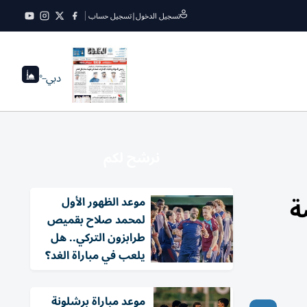
تسجيل الدخول
|
تسجيل حساب
دبي
--°
نرشح لكم
ة
موعد الظهور الأول
لمحمد صلاح بقميص
طرابزون التركي.. هل
يلعب في مباراة الغد؟
موعد مباراة برشلونة