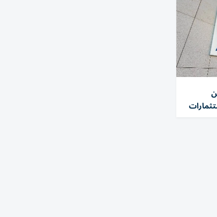
ن
تثمارات