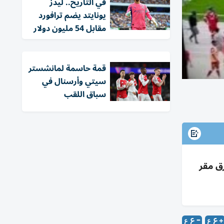
في التاريخ.. ليدز
يونايتد يضم ترافورد
مقابل 54 مليون دولار
قمة حاسمة لمانشستر
سيتي وأرسنال في
سباق اللقب
ق مقر