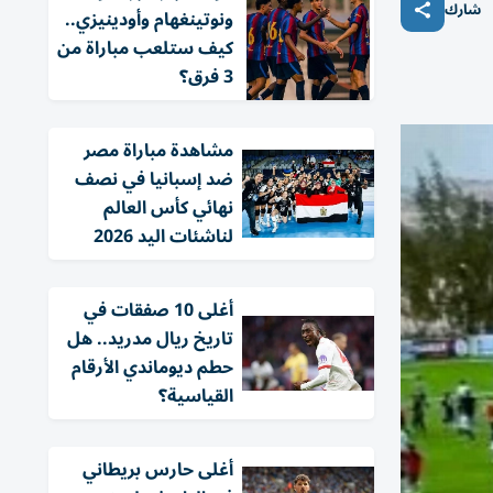
شارك
ونوتينغهام وأودينيزي..
كيف ستلعب مباراة من
3 فرق؟
مشاهدة مباراة مصر
ضد إسبانيا في نصف
نهائي كأس العالم
لناشئات اليد 2026
أغلى 10 صفقات في
تاريخ ريال مدريد.. هل
حطم ديوماندي الأرقام
القياسية؟
أغلى حارس بريطاني