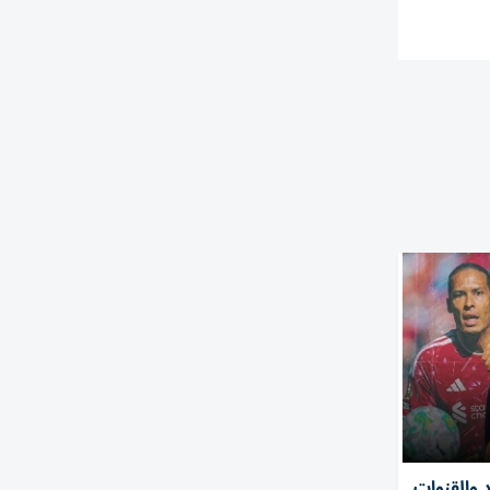
د والقنوات