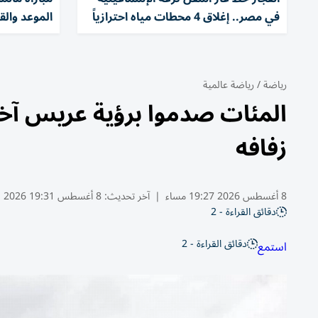
في مصر.. إغلاق 4 محطات مياه احترازياً
الموعد والق
رياضة
/
رياضة عالمية
المئات صدموا برؤية عريس آخر.
زفافه
8 أغسطس 2026 19:27 مساء
|
آخر تحديث:
8 أغسطس 19:31 2026
دقائق القراءة - 2
دقائق القراءة - 2
استمع