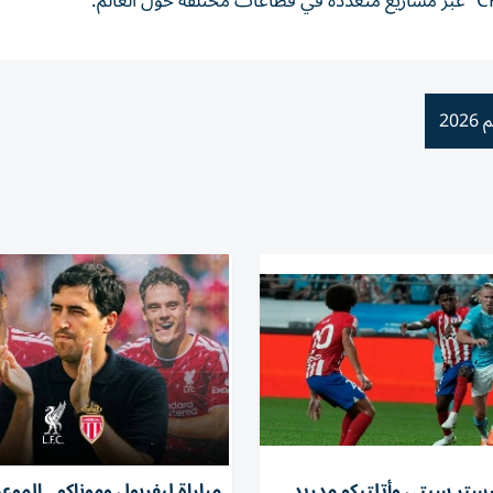
20
شستر سيتي وأتلتيكو مدريد..
مباراة ليفربول وموناكو.. الموع