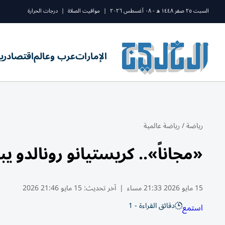
السبت ٢٥ صفر ١٤٤٨ ه - ٠٨ أغسطس ٢٠٢٦
|
مواقيت الصلاة
|
درجات الحرارة
الإمارات
عرب وعالم
اقتصاد
ري
رياضة
/
رياضة عالمية
«مجاناً».. كريستيانو رونالدو يبث
15 مايو 2026 21:33 مساء
|
آخر تحديث:
15 مايو 21:46 2026
دقائق القراءة - 1
استمع