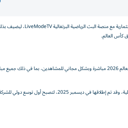
أعلن النجم البرتغالي كريستيانو رونالدو، دخوله في شراكة استثمارية مع منصة البث الرياضية البرتغالية eModeTV
ق كأس العالم.
وبحسب الإعلان، ستتولى المنصة بث 34 مباراة من كأس العالم 2026 مباشرة وبشكل مجاني للمشاهدين، بما في ذلك جمي
وتعد LiveModeTV مشروعاً تابعاً لشركة LiveMode البرازيلية، وقد تم إطلاقها في ديسمبر 2025، لتصبح أول تو