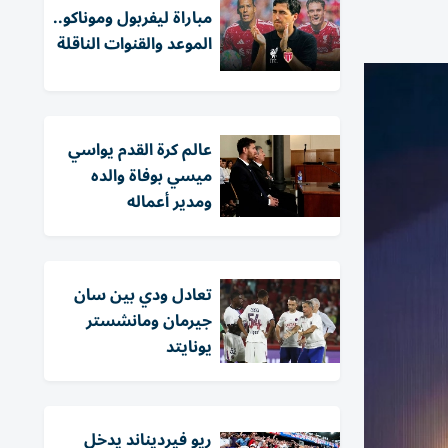
مباراة ليفربول وموناكو..
الموعد والقنوات الناقلة
عالم كرة القدم يواسي
ميسي بوفاة والده
ومدير أعماله
تعادل ودي بين سان
جيرمان ومانشستر
يونايتد
ريو فيرديناند يدخل