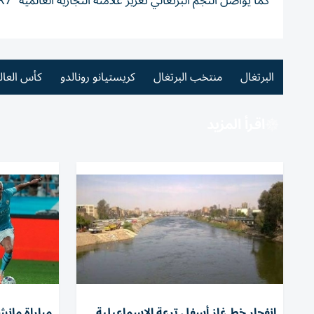
كما يواصل النجم البرتغالي تعزيز علامته التجارية العالمية “CR7” عبر مشاريع متعددة في قطاعات مختلفة حول العالم.
البرتغال
منتخب البرتغال
كريستيانو رونالدو
كأس العالم 26
اقرأ المزيد
انفجار خط غاز أسفل ترعة الإسماعيلية
مباراة مان