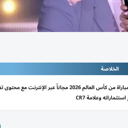
الخلاصة
رونالدو يدخل شراكة مع LiveModeTV لبث 34 مباراة من كأس العالم 2026 مجاناً عبر الإنترنت م
ستثماراته وعلامة CR7