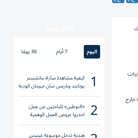
الأكثر قراءة
Liv، ليضيف بذلك
اليوم
7 أيام
30 يومًا
1
ع مباريات
كيفية مشاهدة مباراة مانشستر
يونايتد وباريس سان جيرمان الودية
والقنوات الناقلة
سع دولي للشركة خارج
2
«التوطين» للباحثين عن عمل:
احذروا عروض العمل الوهمية
وتحققوا عبر «الباركود»
هندية تدخل موسوعة غينيس