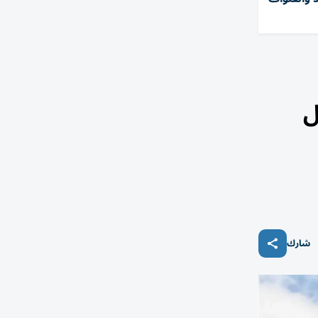
ل
شارك