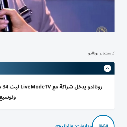
كريستيانو رونالدو
وتوسيع ا
متابعات: «الخليج»