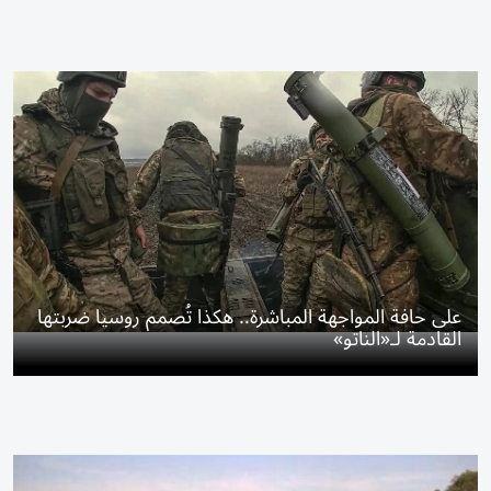
على حافة المواجهة المباشرة.. هكذا تُصمم روسيا ضربتها
القادمة لـ«الناتو»