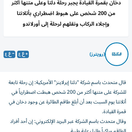
دخان بقمرة القيادة يجبر رحلة دلتا وعلى متنها أكثر
من 200 شخص على هبوط اضطراري بأتلانتا
وإجلاء الركاب ونقلهم لرحلة إلى أورلاندو
(رويترز)
قال متحدث باسم ‌شركة "دلتا إيرلاينز" الأمريكية: إن رحلة ​تابعة
⁠للشركة على متنها ‌أكثر من ‌200 شخص هبطت اضطرارياً في
أتلانتا يوم السبت ‌بعد أن أبلغ طاقم ⁠الطائرة عن وجود دخان في
قمرة القيادة.
وقال متحدث باسم الشركة عبر البريد الإلكتروني: إن أحد أفراد
الطاقم ​وراكباً طلبا رعاية طبية.