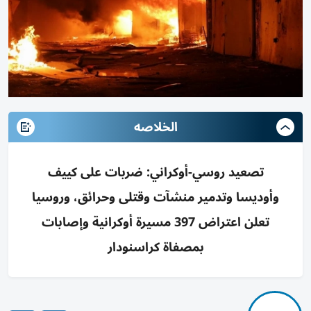
الخلاصه
تصعيد روسي-أوكراني: ضربات على كييف
وأوديسا وتدمير منشآت وقتلى وحرائق، وروسيا
تعلن اعتراض 397 مسيرة أوكرانية وإصابات
بمصفاة كراسنودار