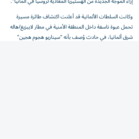
وكانت السلطات الألمانية قد أعلنت اكتشاف طائرة مسيرة
تحمل عبوة ناسفة داخل المنطقة الأمنية في مطار لايبزيغ/هاله
شرق ألمانيا، في حادث وُصف بأنه "سيناريو هجوم هجين"
وخطر للغاية.
واختتمت السفارة قائلة: "في نهاية المطاف، ساهمت سلسلة
من ’المصادفات السعيدة‘ في تجنب وقوع خسائر بشرية،
والحفاظ على طائرة أوكرانية تحمل أطناناً من الأسلحة الأوروبية
للقوات المسلحة الأوكرانية، وتقديم مثال للجمهور على ’هجوم
هجين‘ على ألمانيا، وتأجيج العداء ضد روسيا في وسائل الإعلام،
وإطلاق تحقيق رسمي في عمل إرهابي مشتبه به تورطت فيه
دولة أجنبية".
وكان المدعي العام الاتحادي في ألمانيا فتح قبل أيام تحقيقاً في