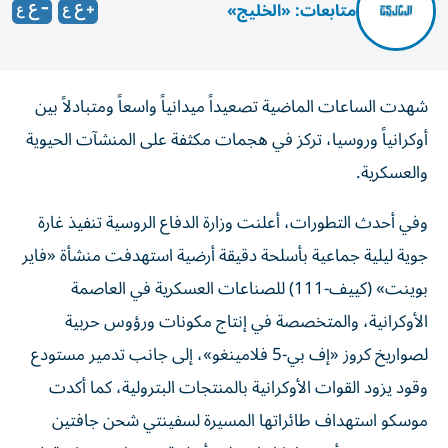
متابعات: «الخليج»
شهدت الساعات الماضية تصعيداً ميدانياً واسعاً ومتبادلاً بين
أوكرانياً وروسيا، تركز في هجمات مكثفة على المنشآت الحيوية
والعسكرية.
وفي أحدث التطورات، أعلنت وزارة الدفاع الروسية تنفيذ غارة
جوية ليلية جماعية بأسلحة دقيقة أرضية استهدفت منشأة «فاير
بوينت» (كييف-111) للصناعات العسكرية في العاصمة
الأوكرانية، والمتخصصة في إنتاج مكونات ورؤوس حربية
لصواريخ كروز «إف بي-5 فلامينغو»، إلى جانب تدمير مستودع
وقود يزود القوات الأوكرانية بالمنتجات البترولية، كما أكدت
موسكو استهداف طائراتها المسيرة لسفينتي شحن جافتين