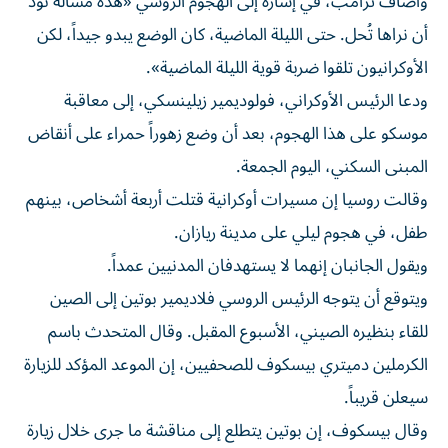
وأضاف ترامب، في إشارة إلى الهجوم الروسي «هذه مسألة نودّ
أن نراها تُحل. حتى ​الليلة الماضية، كان الوضع يبدو جيداً، لكن
الأوكرانيون ‌تلقوا ضربة قوية الليلة الماضية».
ودعا الرئيس الأوكراني، فولوديمير زيلينسكي، إلى معاقبة
موسكو على هذا ⁠الهجوم، بعد أن وضع زهوراً حمراء على أنقاض
المبنى السكني، اليوم الجمعة.
وقالت روسيا إن مسيرات ​أوكرانية قتلت ‌أربعة أشخاص، بينهم
طفل، في هجوم ليلي ‌على مدينة ريازان.
ويقول الجانبان إنهما لا يستهدفان المدنيين عمداً.
ويتوقع أن يتوجه الرئيس الروسي ‌فلاديمير بوتين إلى ‌الصين
للقاء بنظيره الصيني، ⁠الأسبوع المقبل. وقال المتحدث باسم
‌الكرملين دميتري بيسكوف للصحفيين، إن الموعد المؤكد للزيارة
سيعلن قريباً.
وقال بيسكوف، إن بوتين ⁠يتطلع إلى مناقشة ما جرى ​خلال زيارة