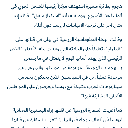
هجوم بطائرة مسيرة استهدف مركزاً رئيسياً للشحن الجوي في
ألمانيا هذا الأسبوع، ووصفته بأنه "استفزاز ملفق"، قائلة إنه
مثال آخر على توجيه الاتهامات لروسيا دون أدلة.
وقالت البعثة الدبلوماسية الروسية في بيان في قناتها على
"تليغرام"، تعليقاً على الحادثة التي وقعت ليلة الأربعاء: "الخطر
الرئيسي الذي يهدد ألمانيا اليوم لا يتمثل في ما يسمى
بـ’الهجمات الهجينة‘ المزعومة من موسكو، والتي هي غير
موجودة عملياً، بل في السياسيين الذين يحيكون بحماس
سيناريوهات لحرب وشيكة مع روسيا ويعرضون على المواطنين
الألمان المشاركة فيها".
كما أعربت السفارة الروسية عن قلقها إزاء الهستيريا المعادية
لروسيا في ألمانيا، وجاء في البيان: "تعرب السفارة عن قلقها
إزاء الموجة الجديدة من الهستيريا المعادية لروسيا في ألمانيا".