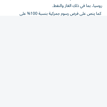
روسيا، بما في ذلك الغاز والنفط.
كما ينص على فرض رسوم جمركية بنسبة 100% على
المستوردين الخمسة الرئيسيين للغاز والنفط الروسيين، منهم
الصين والهند.
ويفرض النص أيضاً عقوبات جديدة على الرئيس فلاديمير
بوتين، وغيره من كبار المسؤولين الروس.
وللمرة الأولى، تستهدف الولايات المتحدة «أسطول الظل»
الروسي المكون من سفن تستخدمها موسكو للالتفاف على
العقوبات الغربية المفروضة عليها، منذ غزو أوكرانيا عام 2022.
وفي اليوم السابق لوفاته، أعلن غراهام إلى جانب أعضاء آخرين
في مجلس الشيوخ من الحزبين الجمهوري والديموقراطي،
تأمين موافقة البيت الأبيض على إقرار عقوبات جديدة
تستهدف المحروقات الروسية، وهي تدابير كان الرئيس دونالد
ترامب قد عرقلها سابقاً.