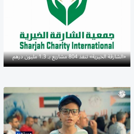
«الشارقة الخيرية» تنفذ 804 مشاريع بـ 1.3 مليون درهم