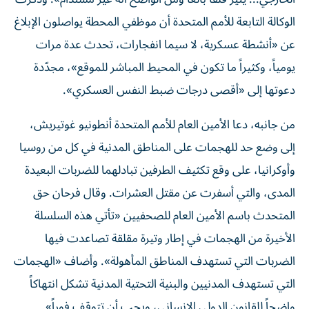
الوكالة التابعة للأمم المتحدة أن موظفي المحطة يواصلون الإبلاغ
عن «أنشطة عسكرية، لا سيما انفجارات، تحدث عدة مرات
يومياً، وكثيراً ما تكون في المحيط المباشر للموقع»، مجدّدة
دعوتها إلى «أقصى درجات ضبط النفس العسكري».
من جانبه، دعا الأمين العام للأمم المتحدة أنطونيو غوتيريش،
إلى وضع حد للهجمات على المناطق المدنية في كل من روسيا
وأوكرانيا، على وقع تكثيف الطرفين تبادلهما للضربات البعيدة
المدى، والتي أسفرت عن مقتل العشرات. وقال فرحان حق
المتحدث باسم الأمين العام للصحفيين «تأتي هذه السلسلة
الأخيرة من الهجمات في إطار وتيرة مقلقة تصاعدت فيها
الضربات التي تستهدف المناطق المأهولة». وأضاف «الهجمات
التي تستهدف المدنيين والبنية التحتية المدنية تشكل انتهاكاً
واضحاً للقانون الدولي الإنساني، ويجب أن تتوقف فوراً».