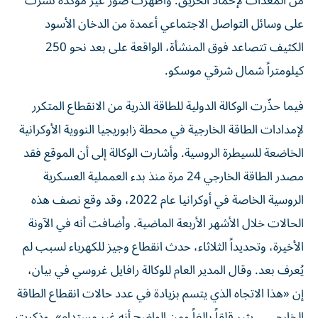
من المعدات لإخماد الحريق. وأظهرت صور غير مؤكدة نشرت
على وسائل التواصل الاجتماعي أعمدة من الدخان الأسود
الكثيف تتصاعد فوق المنشأة، الواقعة على بعد نحو 250
كيلومتراً شمال شرقي موسكو.
فيما حذّرت الوكالة الدولية للطاقة الذرية من الانقطاع المتكرر
لإمدادات الطاقة الخارجية في محطة زابوريجيا النووية الأوكرانية
الخاضعة للسيطرة الروسية. وأشارت الوكالة إلى أن الموقع فقد
مصدر الطاقة الخارجي 24 مرة منذ بدء العمملية العسكرية
الروسية الخاصة في أوكرانيا عام 2022، وقد وقع نصف هذه
الحالات خلال الأشهر الأربعة الماضية. وأضافت أنه في الآونة
الأخيرة، وتحديداً الثلاثاء، حدث انقطاع وجيز للكهرباء لسبب لم
يُعرف بعد. وقال المدير العام للوكالة رافايل غروسي في بيان،
إن «هذا الاتجاه الذي يتسم بزيادة في عدد حالات انقطاع الطاقة
الخارجي... يثير قلقاً بالغاً ومن الواضح أنه غير مستدام». وذكرت