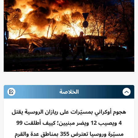
الخلاصة
هجوم أوكراني بمسيّرات على ريازان الروسية يقتل
4 ويصيب 12 ويضر مبنيين؛ كييف أطلقت 99
مسيّرة وروسيا تعترض 355 بمناطق عدة والقرم