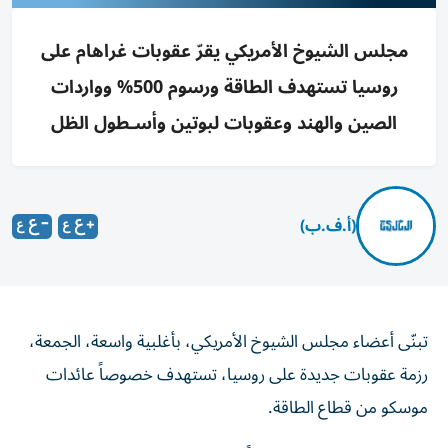
مجلس الشيوخ الأمريكي يقرّ عقوبات غراهام على
روسيا تستهدف الطاقة ورسوم 500% وواردات
الصين والهند وعقوبات لبوتين وأسـطول الظل
(أ.ف.ب)
تبنّى أعضاء مجلس الشيوخ الأمريكي، بأغلبية واسعة، الجمعة،
رزمة عقوبات جديدة على روسيا، تستهدف خصوصاً عائدات
موسكو من قطاع الطاقة.
وسُمّي مشروع القانون تيمناً بالسيناتور الجمهوري ليندسي