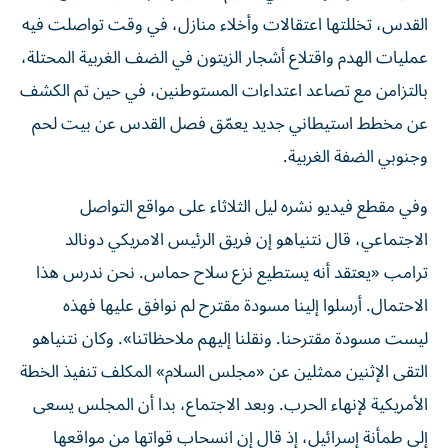
القدس، تخللتها اعتقالات وأخلاء منازل، في وقت تواصلت فيه
عمليات الهدم واقتلاع أشجار الزيتون في الضف الغربية المحتلة،
بالتزامن مع تصاعد اعتداءات المستوطنين، في حين تم الكشف
عن مخطط استيطاني جديد يعمّق فصل القدس عن بيت لحم
وجنوبي الضفة الغربية.
وفي مقطع فيديو نشره ليل الثلاثاء على مواقع التواصل
الاجتماعي، قال نتنياهو إن فريق الرئيس الامريكي دونالد
ترامب «يعتقد أنه يستطيع نزع سلاح حماس. نحن ندرس هذا
الاحتمال. أرسلوا إلينا مسودة مقترح لم نوافق عليها فهذه
ليست مسودة مقترحنا. ونقلنا إليهم ملاحظاتنا». وكان نتنياهو
التقى الإثنين ممثلين عن «مجلس السلام» المكلف تنفيذ الخطة
الأمريكية لإنهاء الحرب. وبعد الاجتماع، بدا أن المجلس يسعى
إلى طمأنة إسرائيل، إذ قال إن انسحاب قواتها من مواقعها