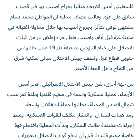
فلسطيني أمس الاربعاء متأثرا بجراح اصيب بها في قصف
سابق على غزة. وقالت مصادر محلية ان المواطن محمد بسام
مشتهى توفي متأثرًا بجروح أصيب بها خلال محاولة اغتياله في
مدينة غزة قبل أيام. وأصيب طفل جراء إطلاق نار من آليات
الاحتلال على خيام النازحين بمنطقة بئر 19 غرب خانيونس
جنوبي قطاع غزة. ونسف جيش الاحتلال مباني سكنية شرق
حي التفاح داخل الخط الأصفر.
من جهة أخرى، شن جيش الاحتلال الإسرائيلي، فجر أمس
الأربعاء، عملية عسكرية واسعة في مخيم قلنديا وبلدة كفر عقب
شمال القدس المحتلة، تخللتها حملة اعتقالات واسعة،
ومداهمات للمنازل، وانتشار مكثف للقوات العسكرية، وسط
إجراءات مشددة طالت السكان. وبدأت العملية باقتحام قوة
خاصة مخيم قلنديا، قبل أن تدفع قوات الاحتلال بتعزيزات