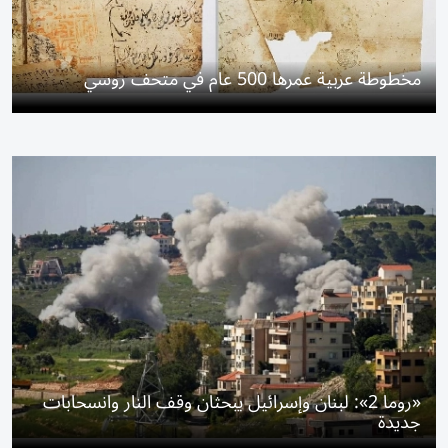
مخطوطة عربية عمرها 500 عام في متحف روسي
«روما 2»: لبنان وإسرائيل يبحثان وقف النار وانسحابات
جديدة