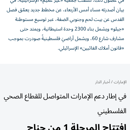
في غضون ذلك، كشفت جمعية «عير عميم» الإسرائيلية، في
بيان أصدرته مساء أمس الأربعاء، عن مخطط جديد يعمّق فصل
القدس عن بيت لحم وجنوبي الضفة، عبر توسيع مستوطنة
«جيلو» ويشمل بناء 2300 وحدة استيطانية، ويمتد حتى
مشارف شارع 60، ويشمل أراضيَ فلسطينيةً صودرت بموجب
«قانون أملاك الغائبين» الإسرائيلي.
الإمارات
/
أخبار الدار
في إطار دعم الإمارات المتواصل للقطاع الصحي
الفلسطيني
افتتاح المرحلة 1 من جناح