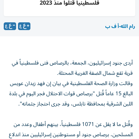
فلسطينياً قُتلوا منذ 2023
رام الله-أ ف ب
أردى جنود إسرائيليون، الجمعة، بالرصاص فتى فلسطينياً في
قرية تقع شمال الضفة الغربية المحتلة.
وقالت وزارة الصحة الفلسطينية في بيان إن فهد زيدان عويس
البالغ 15 عاماً قُتل "برصاص قوات الاحتلال فجر اليوم في بلدة
اللبن الشرقية بمحافظة نابلس، وقد جرى احتجاز جثمانه".
وقُتل ما لا يقل عن 1071 فلسطينياً، بينهم أطفال وعدد من
المسلحين، برصاص جنود أو مستوطنين إسرائيليين منذ اندلاع