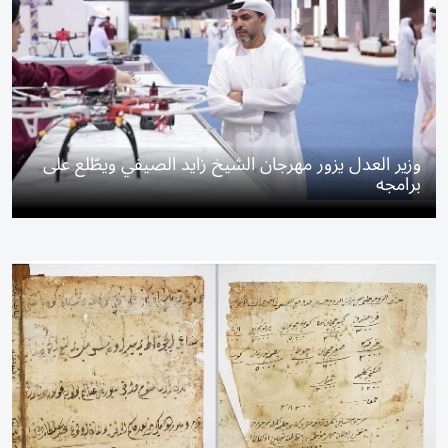
وزير العدل يزور مهرجان الشيخ زايد الصيفي ويطّلع على
برامجه