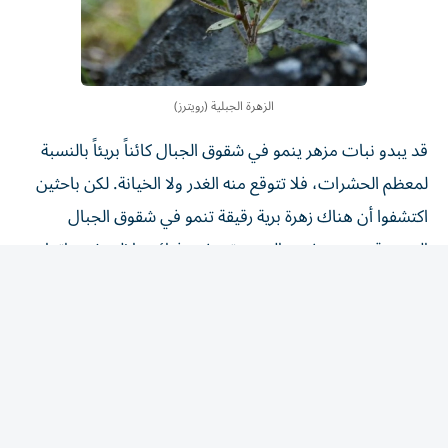
الزهرة الجبلية (رويترز)
قد يبدو نبات مزهر ينمو في شقوق الجبال كائناً بريئاً بالنسبة
لمعظم الحشرات، فلا تتوقع منه الغدر ولا الخيانة. لكن باحثين
اكتشفوا أن هناك زهرة برية رقيقة تنمو في شقوق الجبال
الصخرية بجنوب غرب الصين تجتذب ‌فرائسها إلى شعيراتها
اللزجة، ثم تهضم أجسادها وتمتص العناصر الغذائية منها.
وقد أصبحت هذه الزهرة، التي تحمل الاسم ​العلمي
«ساكسيفراجا كانديلابروم»، أول نبات ⁠في مجموعته يتم التأكد
من أنه آكل للحوم. وتنتمي الزهرة إلى مجموعة نباتية ‌تسمى
«ساكسيفراجاليس» تضم أكثر من 2000 نوع.
ينمو ‌هذا النبات على جدران صخرية فقيرة بالمغذيات في هضبة