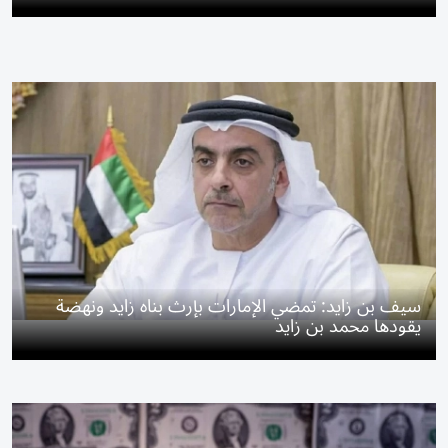
سيف بن زايد: تمضي الإمارات بإرث بناه زايد ونهضة
يقودها محمد بن زايد