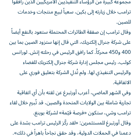
مجموعة كبيرة من الرؤساء التنفيذيين الأمريكيين الذين رافقوا
ترامب خلال زيارته إلى بكين، سعياً لبيع منتجات وخدمات
للصين.
وقال ترامب إن صفقة الطائرات المحتملة ستعود بالنفع أيضاً
على شركة جنرال إلكتريك، التي قال إنها ستزود الصين بما بين
400 و450 محركاً. كما رافق الرئيس في رحلته إتش. لورانس
كولب، رئيس مجلس إدارة شركة جنرال إلكتريك للفضاء
والرئيس التنفيذي لها. ولم تُدلِ الشركة بتعليق فوري على
الاتفاقية.
وفي الشهر الماضي، أعرب أورتبرغ عن ثقته بأن أي اتفاقية
تجارية شاملة بين الولايات المتحدة والصين، قد تُبرم خلال لقاء
ترامب وشي، ستكون «فرصة قيّمة» لشركة بوينغ.
وقال أورتبرغ للمستثمرين: «لقد ركّز الرئيس ترامب بشدة على
دعمنا في الحملات الدولية، وقد حقق نجاحاً باهراً في ذلك».