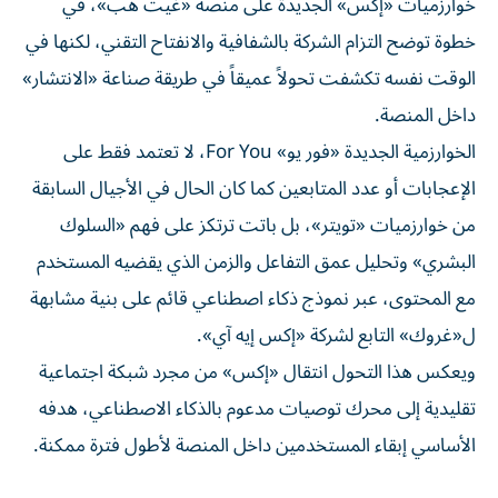
خوارزميات «إكس» الجديدة على منصة «غيت هب»، في
خطوة توضح التزام الشركة بالشفافية والانفتاح التقني، لكنها في
الوقت نفسه تكشفت تحولاً عميقاً في طريقة صناعة «الانتشار»
داخل المنصة.
الخوارزمية الجديدة «فور يو» For You، لا تعتمد فقط على
الإعجابات أو عدد المتابعين كما كان الحال في الأجيال السابقة
من خوارزميات «تويتر»، بل باتت ترتكز على فهم «السلوك
البشري» وتحليل عمق التفاعل والزمن الذي يقضيه المستخدم
مع المحتوى، عبر نموذج ذكاء اصطناعي قائم على بنية مشابهة
ل«غروك» التابع لشركة «إكس إيه آي».
ويعكس هذا التحول انتقال «إكس» من مجرد شبكة اجتماعية
تقليدية إلى محرك توصيات مدعوم بالذكاء الاصطناعي، هدفه
الأساسي إبقاء المستخدمين داخل المنصة لأطول فترة ممكنة.