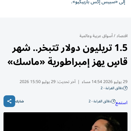
إلى «سبيس إكس باربيكيو».
اقتصاد
/
أسواق عربية وعالمية
1.5 تريليون دولار تتبخر.. شهر
قاسٍ يهز إمبراطورية «ماسك»
29 يوليو 2026 14:54 مساء
|
آخر تحديث:
29 يوليو 15:50 2026
دقائق القراءة - 2
دقائق القراءة - 2
استمع
شارك