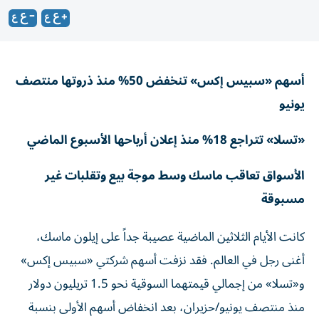
أسهم «سبيس إكس» تنخفض 50% منذ ذروتها منتصف
يونيو
«تسلا» تتراجع 18% منذ إعلان أرباحها الأسبوع الماضي
الأسواق تعاقب ماسك وسط موجة بيع وتقلبات غير
مسبوقة
كانت الأيام الثلاثين الماضية عصيبة جداً على إيلون ماسك،
أغنى رجل في العالم. فقد نزفت أسهم شركتي «سبيس إكس»
و«تسلا» من إجمالي قيمتهما السوقية نحو 1.5 تريليون دولار
منذ منتصف يونيو/حزيران، بعد انخفاض أسهم الأولى بنسبة
تقارب 50% منذ ذروتها، وانخفاض أسهم «تسلا» بنسبة 18%