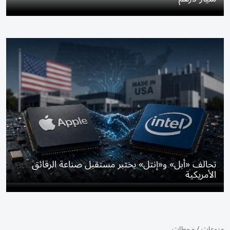
تحالف «أبل» و«إنتل» يختبر مستقبل صناعة الرقائق
الأمريكية
منوعات
/
محطات