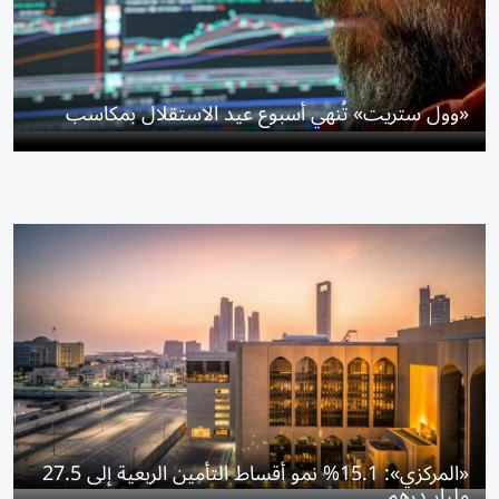
«وول ستريت» تُنهي أسبوع عيد الاستقلال بمكاسب
«المركزي»: 15.1% نمو أقساط التأمين الربعية إلى 27.5
مليار درهم