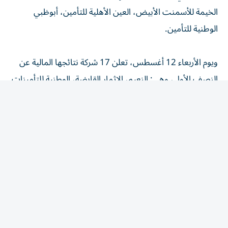
الخيمة للأسمنت الأبيض، العين الأهلية للتأمين، أبوظبي
الوطنية للتأمين.
ويوم الأربعاء 12 أغسطس، تعلن 17 شركة نتائجها المالية عن
النصف الأول، وهي: النعيم، الإثمار القابضة، الوطنية للتأمينات
العامة، بنك السلام – البحرين، ديوا، حياه للتأمين، بيت
الاستثمار الخليجي، طاقة، مجموعة مير، عنان للاستثمار، الوثبة
الوطنية للتأمين، الشارقة للتأمين، إشراق للاستثمار، بلدكو،
الظفرة للتأمين، أبوظبي الوطنية للتكافل، الشارقة للإسمنت.
ويوم الخميس 13 أغسطس، تعلن 9 شركات نتائجها المالية
وهي: العربية للطيران، بنك جي اف اتش، باركن، الاسمنت
الوطنية، اللاينس للتأمين، الخليج للمشاريع الطبية، أوراسكوم
كونستراكشون، الإمارات للتأمين، جلفار.