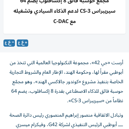
مجمع حوسبة فائق 8 إكسافلوب يضم 64
سيريبراس CS-3 لدعم الذكاء السيادي وتشغيله
مع C-DAC
أرست «جي 42»، مجموعة التكنولوجيا العالمية التي تتخذ من
أبوظبي مقراً لها، وحكومة الهند، الإطار العام والشروط التجارية
الخاصة بتنفيذ مشروع «كوندور جالاكسي الهند»، وهو مجمّع
حوسبة فائق للذكاء الاصطناعي بقدرة 8 إكسافلوب، يضم 64
نظاماً من «سيريبراس CS-3».
وتبادل الاتفاقية منصور إبراهيم المنصوري رئيس دائرة الصحة
ـــ أبوظبي الرئيس التنفيذي لشركة G42، وفيكرام ميسري