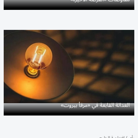
العدالة القابعة في «مرفأ بيروت»
رأي
/
افتتاحية الخليج