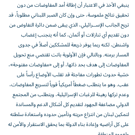
ينبغي الأخذ في الاعتبار أن إطالة أمد المفاوضات من دون
تحقيق نتائج ملموسة، حتى وإن كان الصبر اللبناني مطلوباً، قد
تريح الجانب الإســرائيلي، الذي يبقى ضمن دائرة التفاوض من
دون تقديم أي تنازلات أو أثمان، كما أنه يتجنب إغضاب
واشنطن، لكنه ربما يوفر ذريعة للمشككين أصلاً في جدوى
المسار برمته. وبالتالي فإن الأولوية باتت تقتضي منع تحويل
المفاوضات إلى هدف بحد ذاتها، أو إلى «مفاوضات مفتوحة»،
خشية حدوث تطورات مفاجئة قد تقلب الأوضاع رأساً على
عقب. وهو ما يتطلب ضغطاً أمريكياً قوياً لتسريع المفاوضات،
وعدم تركها رهينة للرغبات الإسرائيلية، ويتطلب من المجتمع
الدولي مضاعفة الجهود لتقديم كل أشكال الدعم والمساندة
لتمكين لبنان من انتزاع حريته وتأمين حدوده واستعادة سلطته
على كل أراضيه وإعادة بناء الدولة بما يحقق الاستقرار والأمن له
ولعموم المنطقة.