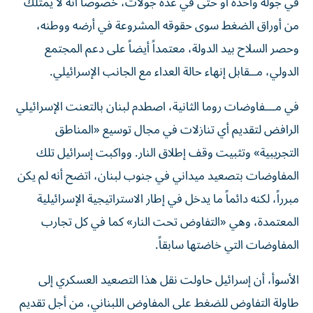
في جولة واحدة أو حتى في عدة جولات، خصوصاً أنه لا يمتلك
من أوراق الضغط سوى حقوقه المشروعة في أرضه ووطنه،
وحصر السلاح بيد الدولة، معتمداً أيضاً على دعم المجتمع
الدولي، مــقابل إنهاء حالة العداء مع الجانب الإسرائيلي.
في مـــفاوضات روما الثانية، اصطدم لبنان بالتعنت الإسرائيلي
الرافض لتقديم أي تنازلات في مجال توسيع «المناطق
التجريبية» وتثبيت وقف إطلاق النار. وواكبت إسرائيل تلك
المفاوضات بتصعيد ميداني في جنوب لبنان، اتضح أنه لم يكن
مبرراً، لكنه دائماً ما يدخل في إطار الاستراتيجية الإسرائيلية
المعتمدة، وهي «التفاوض تحت النار» كما في كل تجارب
المفاوضات التي خاضتها سابقاً.
الأسوأ، أن إسرائيل حاولت نقل هذا التصعيد العسكري إلى
طاولة التفاوض للضغط على المفاوض اللبناني، من أجل تقديم