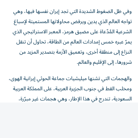
وفي ظل الضغوط الشديدة التي تجد إيران نفسها فيها، وهي
تواجه العالم الذي يدين ويرفض محاولاتها المستميتة لإسباغ
الشرعية المُدّعاة على مضيق هرمز، المعبر الاستراتيجي الذي
يمرّ عبره خمس إمدادات العالم من الطاقة، تحاول أن تنقل
النزاع إلى منطقة أخرى، وتعميق الأزمة بتصدير المزيد من
شرورها، إلى الإقليم والعالم.
والهجمات التي تشنها ميليشيات جماعة الحوثي إيرانية الهوى،
ومخلب القط في جنوب الجزيرة العربية، على المملكة العربية
السعودية، تندرج في هذا الإطار، وهي هجمات غير مبرّرة،
ومدانة بكل المستويات، فهذه الاعتداءات تعتبر انتهاكاً صارخاً
لسيادة المملكة، وتهديداً لأمنها الوطني، واستقرارها، ونهجها
التنموي، ومحاولة للتأثير في الاقتصاد العالمي.
وجاءت إدانة الإمارات العربية المتحدة للهجوم الذي شنّته جماعة