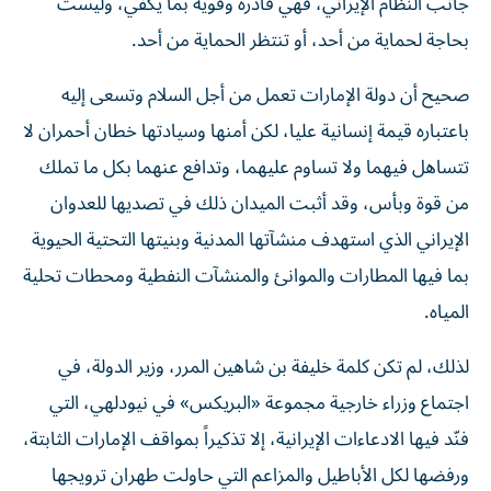
جانب النظام الإيراني، فهي قادرة وقوية بما يكفي، وليست
بحاجة لحماية من أحد، أو تنتظر الحماية من أحد.
صحيح أن دولة الإمارات تعمل من أجل السلام وتسعى إليه
باعتباره قيمة إنسانية عليا، لكن أمنها وسيادتها خطان أحمران لا
تتساهل فيهما ولا تساوم عليهما، وتدافع عنهما بكل ما تملك
من قوة وبأس، وقد أثبت الميدان ذلك في تصديها للعدوان
الإيراني الذي استهدف منشآتها المدنية وبنيتها التحتية الحيوية
بما فيها المطارات والموانئ والمنشآت النفطية ومحطات تحلية
المياه.
لذلك، لم تكن كلمة خليفة بن شاهين المرر، وزير الدولة، في
اجتماع وزراء خارجية مجموعة «البريكس» في نيودلهي، التي
فنّد فيها الادعاءات الإيرانية، إلا تذكيراً بمواقف الإمارات الثابتة،
ورفضها لكل الأباطيل والمزاعم التي حاولت طهران ترويجها