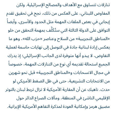
تنازلات تتساوق مع الأهداف والمصالح الإسرائيلية. ولكن
المفاوض اللبناني، على العكس من ذلك، نجح في تحقيق تقدم
إيجابي في بعض الملفات المهمة مثل الحدود والأسرى، وأيضاً
التوافق على الدولة الثالثة التي ستُكَلَّف بمهمة التحقق من خلو
«المناطق التجريبية» من السلاح وعناصر «حزب الله»، وهو ما
يعكس إرادة لبنانية جادة في التوصل إلى نهايات حاسمة لعملية
التفاوض، لا يبدو أنها متوفرة لدى الجانب الإسرائيلي؛ إذ يدرك
الجميع استحالة تقديمه أي نوع من التنازلات المهمة، خصوصاً
في مجال الانسحابات و«المناطق التجريبية» قبل نحو شهرين
من الانتخابات التشريعية، حتى في ظل الضغط الأمريكي لو
حدث. ناهيك عن أن المقاربة الأمريكية لا تزال تربط لبنان بالتوتر
الإقليمي الناشئ في المنطقة، ومآلات الصراع الدائر حول
مضيق هرمز وإمكانية العودة لمذكرة التفاهم الأمريكية الإيرانية.