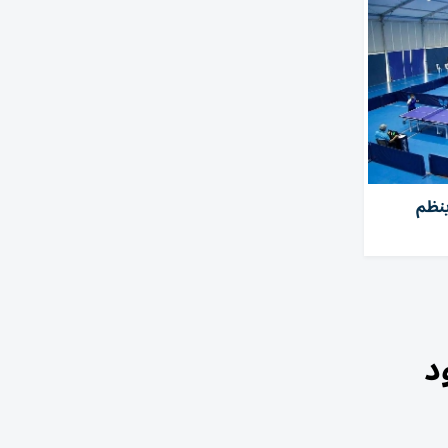
ينظم
د