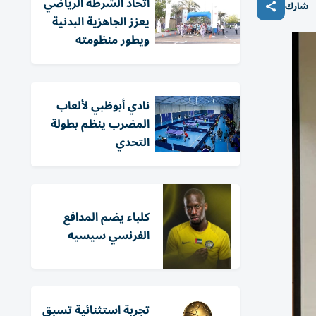
اتحاد الشرطة الرياضي
شارك
يعزز الجاهزية البدنية
ويطور منظومته
نادي أبوظبي لألعاب
المضرب ينظم بطولة
التحدي
كلباء يضم المدافع
الفرنسي سيسيه
تجربة استثنائية تسبق